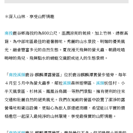
＊深入山林‧享受山野情趣
南投
鹿谷鄉海拔約為800公尺，溫潤涼爽的氣候，加上竹林、綠樹高
聳，為中部地區最佳的避暑勝地。秀麗的山水景致、明媚的優美風
光，融會豐富多元的自然生態。夏夜漫天飛舞的螢火蟲、朝晨吱喳
鳴啼的鳥兒、飛舞點水的蜻蜓交織蔚成迷人的生態景緻。
「
南投
溪頭
鹿谷-麒麟潭露營區」位於鹿谷麒麟潭賞螢步道旁，每年
４月至５月中為螢火蟲季，鄰近
溪頭
森林遊樂區、
溪頭
妖怪村、小
半天風景區、杉林溪、鳳凰谷鳥園…等熱門景點，擁有便利的往來
交通和壯麗自然的絕美風光。我們在寬敞的營區中設置了潔淨的露
營場地和衛浴設備，更貼心為旅人搭建遮雨棚，希望能以平實的價
格邀您一起深入最純淨的山林環境，享受最樸實的山野情趣。
「
南投
溪頭
鹿谷-麒麟潭露營區」雖然營位不多，但卻是個小而美的