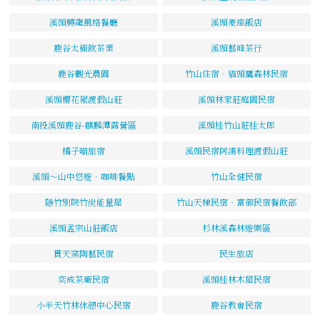
溪頭鱒龍風格餐廳
溪頭豪座飯店
鹿谷太極飲茶業
溪頭藝峰茶行
鹿谷觀光農園
竹山住宿‧貓頭鷹森林民宿
溪頭櫻花嶺渡假山莊
溪頭林家莊庭園民宿
南投溪頭鹿谷-麒麟潭露營區
溪頭桂竹山莊桂太郎
橘子喵旅宿
溪頭民宿阿鴻料理渡假山莊
溪頭～山中悠遊．咖啡餐點
竹山全健民宿
隱竹別院竹炭能量屋
竹山天梯民宿‧富御民宿餐飲部
溪頭孟宗山莊飯店
杉林溪森林遊樂區
貫天窯陶藝民宿
民生旅店
奕成茶廠民宿
溪頭桂林木屋民宿
小半天竹林休憩中心民宿
鹿谷教會民宿