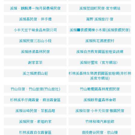
溪頭‧麒麟潭－掬月居農場民宿
溪頭荳田町民宿-官方網站
溪頭森民宿‧伴手禮
嵩野 溪頭旅行·宿
小半天豆干味食品有限公司
溪頭■雲饌獨棟小木屋(溪頭雲饌民宿)
溪頭民宿三石山小棧
溪頭桃花源渡假村
溪頭綠漾森林民宿
溪頭自然教育園區旅遊資訊網
謝家茗茶
溪頭好聖地（官方網站）
溪之頭渡假山莊
杉林溪森林生態渡假園區旅遊網(非杉林
溪官方網站)
竹山住宿．竹山旅宿(竹山旅社)
竹山橄欖園森林度假民宿
杉林溪羊仔灣露營‧麻吉露營區
溪頭靜思盧森林會館
溪頭谷峰民宿‧茶藝品嚐
溪頭住宿·小半天住宿·雅園民宿
溪頭民宿‧素姐的家
竹林秘境汽車旅館
杉林溪露自在露營區
南投鹿谷民宿‧依山棲