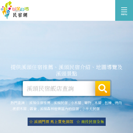
提供溪頭住宿推薦、溪頭民宿介紹、地圖導覽及
溪頭景點
熱門查詢：
溪頭住宿推薦
,
溪頭民宿
,
小木屋
,
寵物
,
木屋
,
包棟
,
烤肉
,
渡假木屋
,
露營
,
溪頭森林遊樂區內的住宿
,
小半天民宿
☆ 溪頭門票 馬上買免排隊
☆ 南投民宿全集