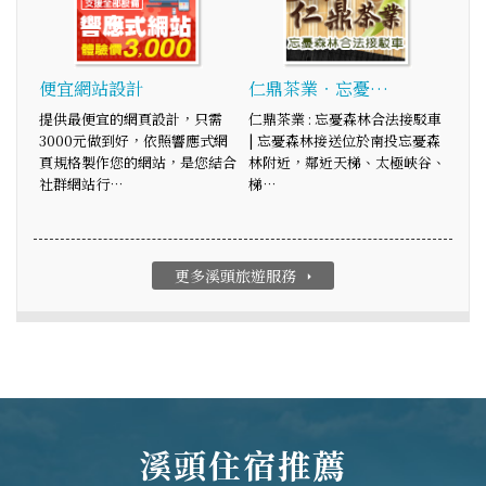
便宜網站設計
仁鼎茶業‧忘憂…
提供最便宜的網頁設計，只需
仁鼎茶業 : 忘憂森林合法接駁車
3000元做到好，依照響應式網
| 忘憂森林接送位於南投忘憂森
頁規格製作您的網站，是您結合
林附近，鄰近天梯、太極峽谷、
社群網站行…
梯…
更多溪頭旅遊服務
arrow_right
溪頭住宿推薦