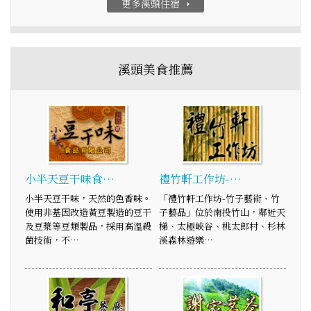
更多溪頭住宿
arrow_right
溪頭美食推薦
小半天豆干味食…
禮竹軒工作坊-…
小半天豆干味，天然的色香味。
「禮竹軒工作坊-竹子藝術、竹
使用非基因改造黃豆製造的豆干
子藝品」位於南投竹山，鄰近天
及豆漿等豆類製品，採用高溫殺
梯、太極峽谷、桃太郎村、杉林
菌技術，不…
溪森林遊樂…