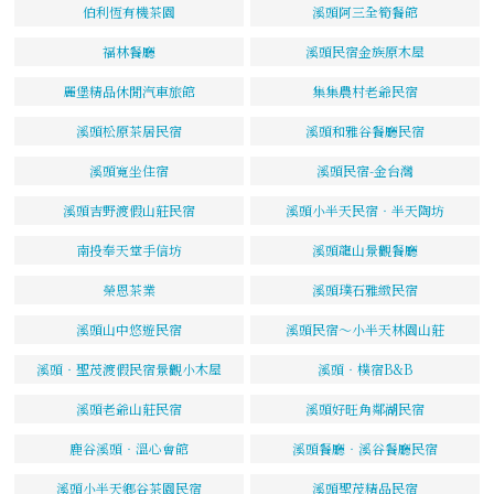
伯利恆有機茶園
溪頭阿三全筍餐館
福林餐廳
溪頭民宿金族原木屋
麗堡精品休閒汽車旅館
集集農村老爺民宿
溪頭松原茶居民宿
溪頭和雅谷餐廳民宿
溪頭寬坐住宿
溪頭民宿-金台灣
溪頭吉野渡假山莊民宿
溪頭小半天民宿‧半天陶坊
南投奉天堂手信坊
溪頭龍山景觀餐廳
榮恩茶業
溪頭璞石雅緻民宿
溪頭山中悠遊民宿
溪頭民宿～小半天林園山莊
溪頭‧聖茂渡假民宿景觀小木屋
溪頭‧樸宿B&B
溪頭老爺山莊民宿
溪頭好旺角鄰湖民宿
鹿谷溪頭‧溫心會館
溪頭餐廳‧溪谷餐廳民宿
溪頭小半天鄉谷茶園民宿
溪頭聖茂精品民宿