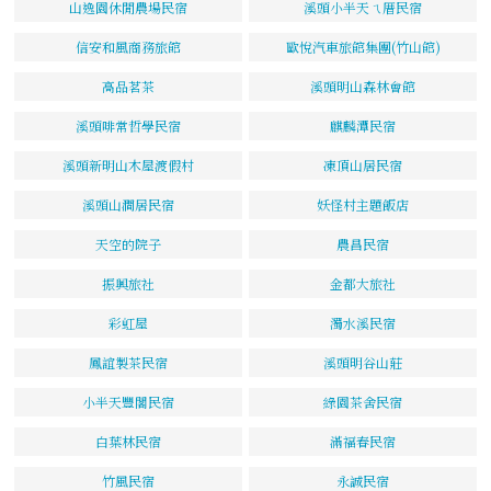
山逸園休閒農場民宿
溪頭小半天ㄟ厝民宿
信安和風商務旅館
歐悅汽車旅館集團(竹山館)
高品茗茶
溪頭明山森林會館
溪頭啡常哲學民宿
麒麟潭民宿
溪頭新明山木屋渡假村
凍頂山居民宿
溪頭山澗居民宿
妖怪村主題飯店
天空的院子
農昌民宿
振興旅社
金都大旅社
彩虹屋
濁水溪民宿
鳳誼製茶民宿
溪頭明谷山莊
小半天豐閣民宿
綠園茶舍民宿
白葉林民宿
滿福春民宿
竹風民宿
永誠民宿