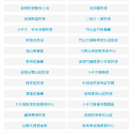
溪頭民宿雅筑小站
吉茶園民宿
溪頭群盛民宿
二伯公ㄟ厝民宿
小半天‧來來休閒民宿
竹山金竹味餐廳
阿旭休息站
竹山天梯鞍境家生活旅店
延山露營區
大鞍山城旅遊美食中心
紫林莊餐廳
溪頭竹湖渡假小木屋民宿
溪頭谷豐山莊民宿
小半天咖啡館
錢家莊民宿
杉林溪民宿林記茶園
富隆莊餐廳
溪頭富保山莊民宿
大水堀遊客旅遊服務中心
小半天露營休閒園區
湖頂農場民宿
溪頭民宿青松山莊
白陽天渡假會館
新美學溪頭渡假中心