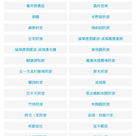
薰芳齋農莊
森鈴昱境
御園
禾野居民宿
嘉樂的家
頭前田民宿
至家民宿
福華渡假飯店-溪頭鳳凰賓館
福華渡假飯店-溪頭漢光樓
春秋園民宿
聽濤源別館
鳳凰休閒農場民宿
在一方溪杉勝境民宿
原木民宿
蘿西的家
溪頭屋
紅半天民宿
雲淡風輕休閒民宿
竹林民宿
有陶園民宿
阿杰ㄟ家民宿
溪頭‧和愉の家
成都旅社
延平飯店