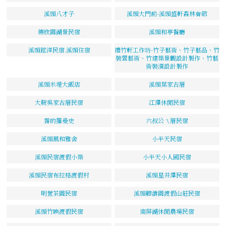
溪頭八才子
溪頭大門前-溪頭盛軒森林會館
德欣園湖景民宿
溪頭和亭餐廳
溪頭鋐洋民宿.溪頭住宿
禮竹軒工作坊-竹子藝術、竹子藝品、竹
裝置藝術、竹建築景觀設計製作、竹藝
術裝潢設計製作
溪頭米堤大飯店
溪頭葉家古厝
大鞍吳家古厝民宿
江澤休閒民宿
霧的羅曼史
六叔公ㄟ厝民宿
溪頭風和雅舍
小半天民宿
溪頭民宿渡假小築
小半天小人國民宿
溪頭民宿布拉格渡假村
溪頭星井澤民宿
明萱茶園民宿
溪頭聽濤園渡假山莊民宿
溪頭竹映渡假民宿
南屏湖休閒農場民宿