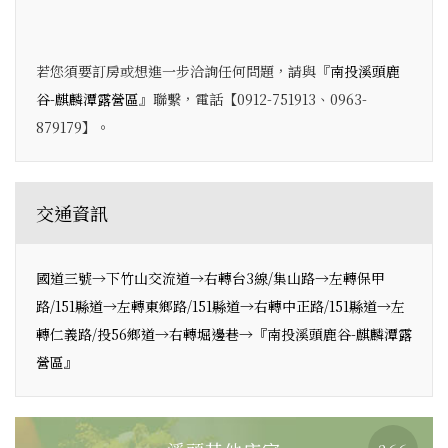
若您須要訂房或想進一步洽詢任何問題，請與『
南投溪頭鹿
谷-麒麟潭露營區
』聯繫，電話【0912-751913、0963-
879179】。
交通資訊
國道三號→下竹山交流道→右轉台3線/集山路→左轉保甲
路/151縣道→左轉東鄉路/151縣道→右轉中正路/151縣道→左
轉仁義路/投56鄉道→右轉堀邊巷→『南投溪頭鹿谷-麒麟潭露
營區』