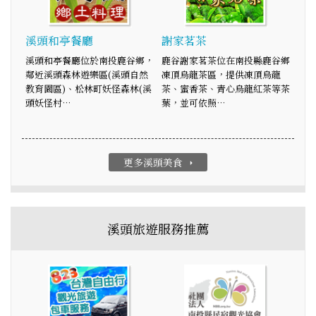
溪頭和亭餐廳
謝家茗茶
溪頭和亭餐廳位於南投鹿谷鄉，
鹿谷謝家茗茶位在南投縣鹿谷鄉
鄰近溪頭森林遊樂區(溪頭自然
凍頂烏龍茶區，提供凍頂烏龍
教育園區)、松林町妖怪森林(溪
茶、蜜香茶、青心烏龍紅茶等茶
頭妖怪村…
葉，並可依照…
更多溪頭美食
arrow_right
溪頭旅遊服務推薦