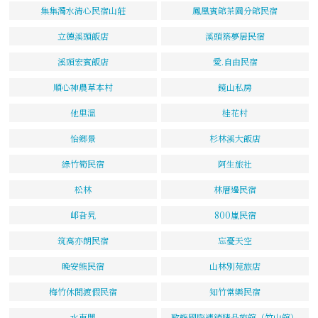
集集濁水清心民宿山莊
鳳凰賓館茶園分館民宿
立德溪頭飯店
溪頭築夢居民宿
溪頭宏賓飯店
愛.自由民宿
順心神農草本村
鏡山私房
他里溫
桂花村
怡鄉景
杉林溪大飯店
綠竹筍民宿
阿生旅社
松林
林厝邊民宿
邖旮旯
800嵐民宿
筑高亦朗民宿
忘憂天空
晚安熊民宿
山林別苑旅店
梅竹休閒渡假民宿
知竹常樂民宿
水車閣
歐遊國際連鎖精品旅館（竹山館）