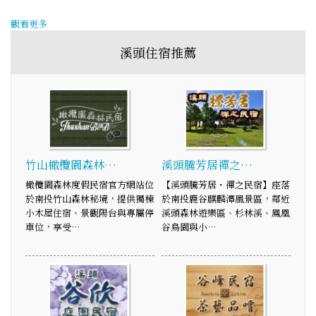
觀看更多
溪頭住宿推薦
竹山橄欖園森林…
溪頭騰芳居禪之…
橄欖園森林度假民宿官方網站位
【溪頭騰芳居・禪之民宿】座落
於南投竹山森林秘境，提供獨棟
於南投鹿谷麒麟潭風景區，鄰近
小木屋住宿、景觀陽台與專屬停
溪頭森林遊樂區、杉林溪、鳳凰
車位，享受…
谷鳥園與小…