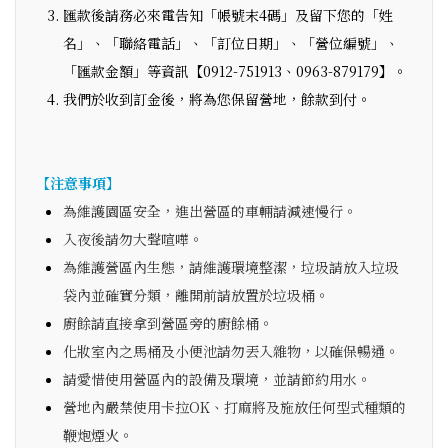
匯款後請務必來電告知「帳號末4碼」及留下您的「姓
名」、「聯絡電話」、「訂位日期」、「營位編號」、
「匯款金額」等資訊【0912-751913、0963-879179】。
我們於收到訂金後，將為您保留營地，餘款到付。
【注意事項】
為維護園區安全，進出營區的車輛請減速慢行。
入夜後請勿大聲喧嘩。
為維護營區內生態，請維護環境整潔，垃圾請放入垃圾
袋內並確實分類，離開前請放置於垃圾桶。
廚餘請直接拿到營區旁的廚餘桶。
化妝室內之馬桶及小便池請勿丟入雜物，以確保暢通。
請愛惜使用營區內的設備及環境，並請節約用水。
營地內嚴禁使用卡拉OK、打麻將及施放任何型式種類的
鞭炮煙火。