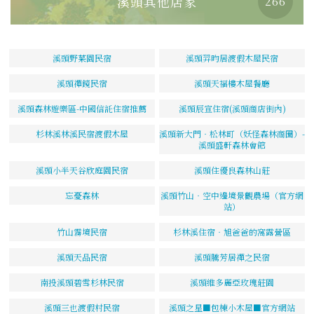
溪頭其他店家
266
溪頭野菜園民宿
溪頭羿昀居渡假木屋民宿
溪頭禪鏡民宿
溪頭天福樓木屋餐廳
溪頭森林遊樂區-中國信託住宿推薦
溪頭辰宣住宿(溪頭商店街內)
杉林溪林溪民宿渡假木屋
溪頭新大門‧松林町（妖怪森林商圈）-
溪頭盛軒森林會館
溪頭小半天谷欣庭園民宿
溪頭住優良森林山莊
忘憂森林
溪頭竹山‧空中邊境景觀農場（官方網
站）
竹山霧境民宿
杉林溪住宿‧旭爸爸的窩露營區
溪頭天品民宿
溪頭騰芳居禪之民宿
南投溪頭碧雪杉林民宿
溪頭維多麗亞玫瑰莊園
溪頭三也渡假村民宿
溪頭之星■包棟小木屋■官方網站