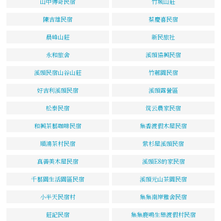
山中傳奇民宿
竹城山莊
陳吉雄民宿
蔡慶喜民宿
晨峰山莊
新民旅社
永和旅舍
溪頭協興民宿
溪頭民宿山谷山莊
竹薌園民宿
好吉利溪頭民宿
溪頭露營區
松泰民宿
筑云農家民宿
和興茶藝咖啡民宿
集香渡假木屋民宿
順鴻茶村民宿
紫杉屋溪頭民宿
真善美木屋民宿
溪頭E8的家民宿
千藝園生活園區民宿
溪頭元山茶園民宿
小半天民宿村
集集南岸雅舍民宿
莊記民宿
集集鹿鳴生態渡假村民宿