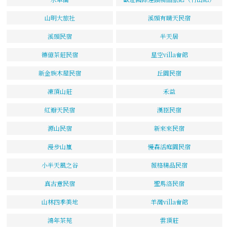
山明大旅社
溪頭有晴天民宿
溪頭民宿
半天居
德億茶莊民宿
星空villa會館
新金族木屋民宿
丘園民宿
凍頂山莊
禾益
紅瓣天民宿
漢臣民宿
源山民宿
新來來民宿
漫步山嵐
慢森活庭園民宿
小半天風之谷
薇格精品民宿
真古意民宿
聖馬洛民宿
山林四季美地
羊灣villa會館
鴻年茶苑
雲頂莊