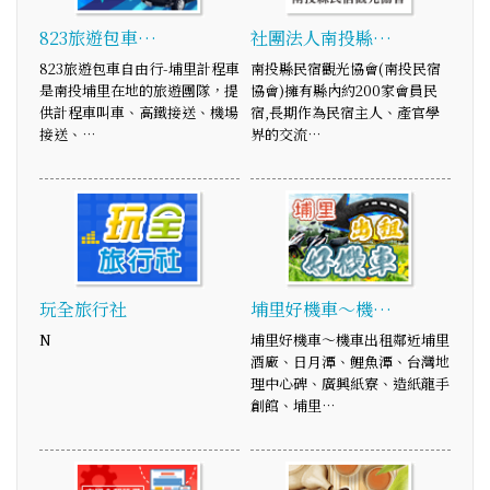
823旅遊包車…
社團法人南投縣…
823旅遊包車自由行-埔里計程車
南投縣民宿觀光協會(南投民宿
是南投埔里在地的旅遊團隊，提
協會)擁有縣內約200家會員民
供計程車叫車、高鐵接送、機場
宿,長期作為民宿主人、產官學
接送、…
界的交流…
玩全旅行社
埔里好機車～機…
N
埔里好機車～機車出租鄰近埔里
酒廠、日月潭、鯉魚潭、台灣地
理中心碑、廣興紙寮、造紙龍手
創館、埔里…