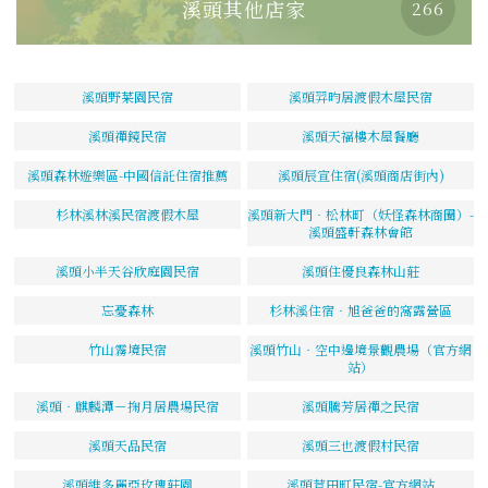
溪頭其他店家
266
溪頭野菜園民宿
溪頭羿昀居渡假木屋民宿
溪頭禪鏡民宿
溪頭天福樓木屋餐廳
溪頭森林遊樂區-中國信託住宿推薦
溪頭辰宣住宿(溪頭商店街內)
杉林溪林溪民宿渡假木屋
溪頭新大門‧松林町（妖怪森林商圈）-
溪頭盛軒森林會館
溪頭小半天谷欣庭園民宿
溪頭住優良森林山莊
忘憂森林
杉林溪住宿‧旭爸爸的窩露營區
竹山霧境民宿
溪頭竹山‧空中邊境景觀農場（官方網
站）
溪頭‧麒麟潭－掬月居農場民宿
溪頭騰芳居禪之民宿
溪頭天品民宿
溪頭三也渡假村民宿
溪頭維多麗亞玫瑰莊園
溪頭荳田町民宿-官方網站