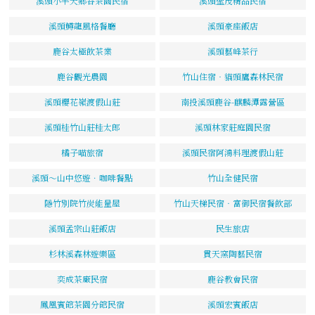
溪頭小半天鄉谷茶園民宿
溪頭聖茂精品民宿
溪頭鱒龍風格餐廳
溪頭豪座飯店
鹿谷太極飲茶業
溪頭藝峰茶行
鹿谷觀光農園
竹山住宿‧貓頭鷹森林民宿
溪頭櫻花嶺渡假山莊
南投溪頭鹿谷-麒麟潭露營區
溪頭桂竹山莊桂太郎
溪頭林家莊庭園民宿
橘子喵旅宿
溪頭民宿阿鴻料理渡假山莊
溪頭～山中悠遊．咖啡餐點
竹山全健民宿
隱竹別院竹炭能量屋
竹山天梯民宿‧富御民宿餐飲部
溪頭孟宗山莊飯店
民生旅店
杉林溪森林遊樂區
貫天窯陶藝民宿
奕成茶廠民宿
鹿谷教會民宿
鳳凰賓館茶園分館民宿
溪頭宏賓飯店