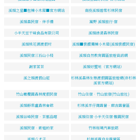
溪頭之星■包棟小木屋■官方網站
南投溪頭碧雪杉林民宿
溪頭森民宿‧伴手禮
嵩野 溪頭旅行·宿
小半天豆干味食品有限公司
溪頭綠漾森林民宿
溪頭桃花源渡假村
溪頭■雲饌獨棟小木屋(溪頭雲饌民宿)
溪頭民宿三石山小棧
溪頭自然教育園區旅遊資訊網
謝家茗茶
溪頭好聖地（官方網站）
溪之頭渡假山莊
杉林溪森林生態渡假園區旅遊網(非杉林
溪官方網站)
竹山橄欖園森林度假民宿
竹山住宿．竹山旅宿(竹山旅社)
溪頭靜思盧森林會館
杉林溪羊仔灣露營‧麻吉露營區
溪頭谷峰民宿‧茶藝品嚐
溪頭住宿·小半天住宿·雅園民宿
溪頭民宿‧素姐的家
竹林秘境汽車旅館
溪頭八才子
杉林溪露自在露營區