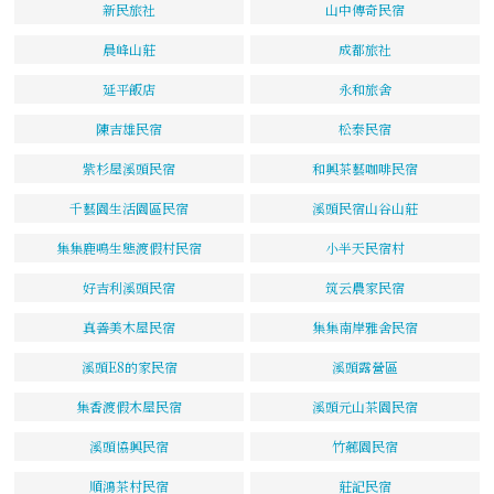
新民旅社
山中傳奇民宿
晨峰山莊
成都旅社
延平飯店
永和旅舍
陳吉雄民宿
松泰民宿
紫杉屋溪頭民宿
和興茶藝咖啡民宿
千藝園生活園區民宿
溪頭民宿山谷山莊
集集鹿鳴生態渡假村民宿
小半天民宿村
好吉利溪頭民宿
筑云農家民宿
真善美木屋民宿
集集南岸雅舍民宿
溪頭E8的家民宿
溪頭露營區
集香渡假木屋民宿
溪頭元山茶園民宿
溪頭協興民宿
竹薌園民宿
順鴻茶村民宿
莊記民宿