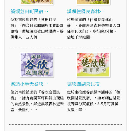
溪頭荳田町民宿…
溪頭住優良森林…
位於南投鹿谷的「荳田町民
位於溪頭的「住優良森林山
宿」，融合日式庭園與木質設計
莊」，距離溪頭森林遊樂區入口
風格，環境清幽被山林環繞。提
僅約100公尺，步行約3分鐘。
供雙人、四人與…
佔地千坪庭園…
溪頭小半天谷欣…
德欣園湖景民宿
位於南投溪頭的「谷欣庭園民
位於南投鹿谷麒麟潭湖畔的「德
宿」，擁有寬闊草坪與群山環繞
欣園湖景民宿」，擁有絕佳湖景
的自然景觀，鄰近溪頭森林遊樂
視野與涼爽氣候，3-5月可賞螢
區、妖怪村、…
火蟲。鄰…