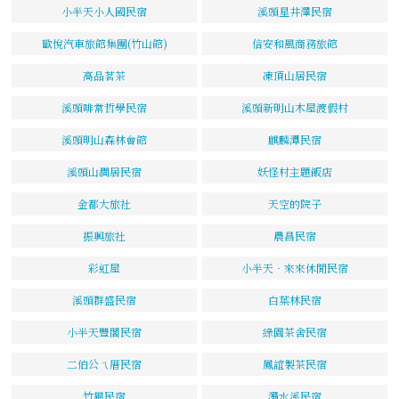
小半天小人國民宿
溪頭星井澤民宿
歐悅汽車旅館集團(竹山館)
信安和風商務旅館
高品茗茶
凍頂山居民宿
溪頭啡常哲學民宿
溪頭新明山木屋渡假村
溪頭明山森林會館
麒麟潭民宿
溪頭山澗居民宿
妖怪村主題飯店
金都大旅社
天空的院子
振興旅社
農昌民宿
彩虹屋
小半天‧來來休閒民宿
溪頭群盛民宿
白葉林民宿
小半天豐閣民宿
綠園茶舍民宿
二伯公ㄟ厝民宿
鳳誼製茶民宿
竹風民宿
濁水溪民宿