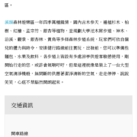
區。
溪頭
森林遊樂區一年四季萬種風情，園內古木參天，遍植杉木、柏
樹、紅檜、孟宗竹、銀杏等植物，並規劃大學池木屑步道、神木、
沿溪、觀景、銀杏林、賞鳥等多條森林步道系統，玩家們可依自個
兒的體力與時令，安排健行路線前往賞玩，出發前，您可以準備些
麵包、水果及飲料，各步道上皆設有多處涼亭供遊客歇憩使用，剛
開始行走的您，或許會氣喘吁吁，但是這裡就像是裝上了一台大型
空氣清淨機般，無間斷的供應著潔淨清新的空氣，走走停停、說說
笑笑，心底不禁豁然開朗起來。
交通資訊
開車路線