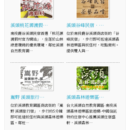
溪頭桃花源渡假…
溪頭谷峰民宿‧…
南投鹿谷溪頭民宿首選「桃花源
位於南投鹿谷溪頭商店街的「谷
渡假村官方網站」，坐落於山林
峰民宿」，步行即可抵達溪頭森
綠意環繞的優美環境，鄰近溪頭
林遊樂區與妖怪村，地點便利。
自然教育園…
提供雙人與…
嵩野 溪頭旅行…
溪頭森林遊樂區…
位於溪頭教育園區商店街的「嵩
台大溪頭自然教育園區-南投溪
野 溪頭旅行宿」，步行約5分鐘
頭森林遊樂區旅遊網-中國信託
即可抵達妖怪村與溪頭森林遊樂
特約住宿中心推薦溪頭住宿盛
區。鄰近…
軒，溪頭森林…