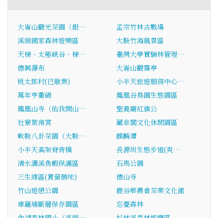
大崙山觀光茶園（銀…
孟宗竹林古戰場
溪頭國家森林遊樂區
大鞍竹海風景區
天梯、太極峽谷、梯…
臺灣大學實驗林管理…
德興瀑布
大崙山觀霧亭
桃太郎村(已歇業)
小半天旅遊服務中心…
萬年亨衢碣
鳳凰谷鳥園生態園區
鳳凰山寺（佑我開山…
聖義廟紅旗公
社寮紫南宮
藏傘閣文化休閒園區
軟鞍八卦茶園（大鞍…
麒麟潭
小半天高架脊背橋
長源圳生態步道(爽…
清水溝溪魚蝦保護區
石馬公園
三生緣區(賞螢勝地)
德山寺
竹山遊憩公園
鹿谷鄉農會茶業文化館
車籠埔斷層保存園區
忘憂森林
內湖森林國小（溪頭…
杉林溪森林遊樂區