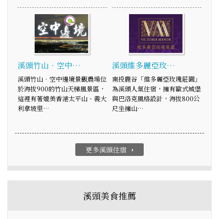
溪頭竹山‧空中…
溪頭維多麗亞玫…
溪頭竹山‧空中邊境景觀農場位
南投鹿谷「維多麗亞玫瑰莊園」
於海拔900的竹山天梯風景區，
為溪頭人氣住宿，擁有歐式城堡
這裡有著媲美香港太平山、義大
與巴洛克風格設計，海拔800公
利拿坡里…
尺坐擁山…
更多溪頭住宿
arrow_right
溪頭美食推薦