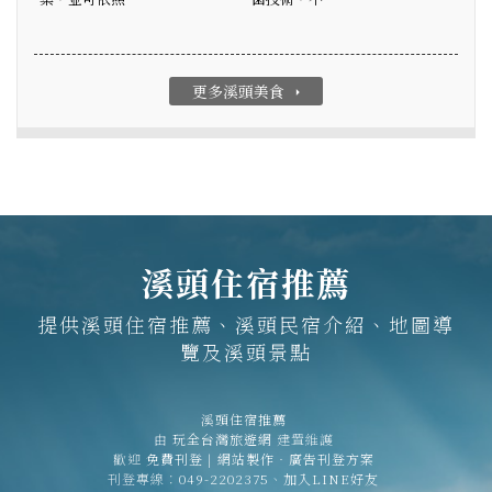
更多溪頭美食
arrow_right
溪頭住宿推薦
提供溪頭住宿推薦、溪頭民宿介紹、地圖導
覽及溪頭景點
溪頭住宿推薦
由
玩全台灣旅遊網
建置維護
歡迎
免費刊登
|
網站製作‧廣告刊登方案
刊登專線：
049-2202375
、
加入LINE好友