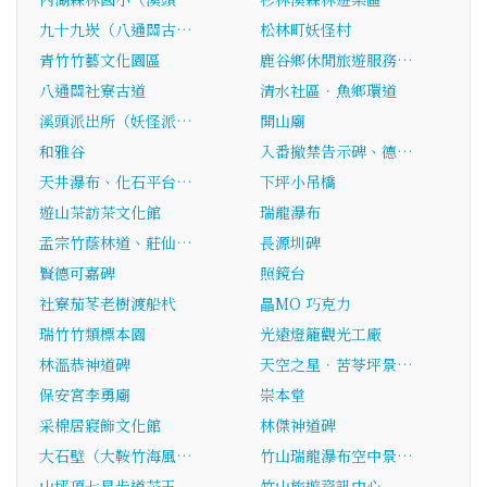
九十九崁（八通關古…
松林町妖怪村
青竹竹藝文化園區
鹿谷鄉休閒旅遊服務…
八通關社寮古道
清水社區．魚鄉環道
溪頭派出所（妖怪派…
開山廟
和雅谷
入番撤禁告示碑、德…
天井瀑布、化石平台…
下坪小吊橋
遊山茶訪茶文化館
瑞龍瀑布
孟宗竹蔭林道、莊仙…
長源圳碑
賢德可嘉碑
照鏡台
社寮茄苳老樹渡船杙
瞐MO 巧克力
瑞竹竹類標本園
光遠燈籠觀光工廠
林溫恭神道碑
天空之星．苦苓坪景…
保安宮李勇廟
崇本堂
采棉居寢飾文化館
林傑神道碑
大石壁（大鞍竹海風…
竹山瑞龍瀑布空中景…
山坪頂七星步道茶王
竹山旅遊資訊中心