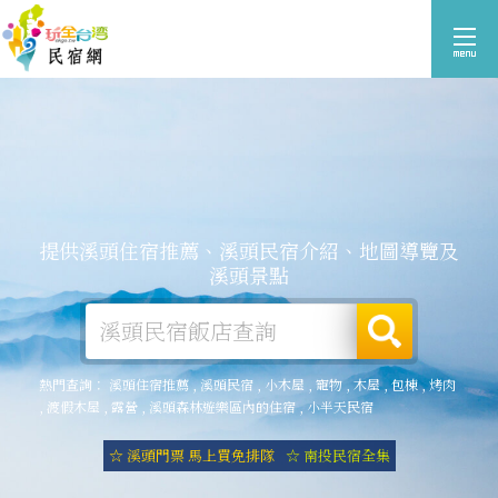
提供溪頭住宿推薦、溪頭民宿介紹、地圖導覽及
溪頭景點
熱門查詢：
溪頭住宿推薦
,
溪頭民宿
,
小木屋
,
寵物
,
木屋
,
包棟
,
烤肉
,
渡假木屋
,
露營
,
溪頭森林遊樂區內的住宿
,
小半天民宿
☆ 溪頭門票 馬上買免排隊
☆ 南投民宿全集