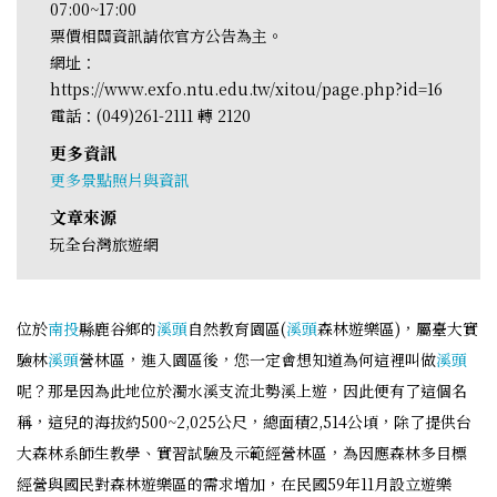
07:00~17:00
票價相關資訊請依官方公告為主。
網址：
https://www.exfo.ntu.edu.tw/xitou/page.php?id=16
電話：(049)261-2111 轉 2120
更多資訊
更多景點照片與資訊
文章來源
玩全台灣旅遊網
位於
南投
縣鹿谷鄉的
溪頭
自然教育園區(
溪頭
森林遊樂區)，屬臺大實
驗林
溪頭
營林區，進入園區後，您一定會想知道為何這裡叫做
溪頭
呢？那是因為此地位於濁水溪支流北勢溪上遊，因此便有了這個名
稱，這兒的海拔約500~2,025公尺，總面積2,514公頃，除了提供台
大森林系師生教學、實習試驗及示範經營林區，為因應森林多目標
經營與國民對森林遊樂區的需求增加，在民國59年11月設立遊樂