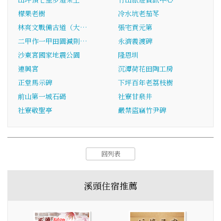
檬果老樹
冷水坑老茄苳
林爽文戰備古道（大…
張宅貢元第
二甲作一甲田園減則…
永濟義渡碑
沙東宮國家地震公園
隆恩圳
連興宮
沉潭荷花田陶工房
正堂馬示碑
下坪百年老荔枝樹
前山第一城石碣
社寮甘泉井
社寮敬聖亭
嚴禁盜竊竹尹碑
回列表
溪頭住宿推薦