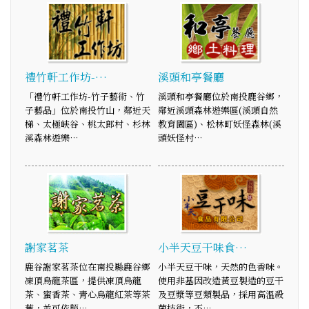
禮竹軒工作坊-…
溪頭和亭餐廳
「禮竹軒工作坊-竹子藝術、竹
溪頭和亭餐廳位於南投鹿谷鄉，
子藝品」位於南投竹山，鄰近天
鄰近溪頭森林遊樂區(溪頭自然
梯、太極峽谷、桃太郎村、杉林
教育園區)、松林町妖怪森林(溪
溪森林遊樂…
頭妖怪村…
謝家茗茶
小半天豆干味食…
鹿谷謝家茗茶位在南投縣鹿谷鄉
小半天豆干味，天然的色香味。
凍頂烏龍茶區，提供凍頂烏龍
使用非基因改造黃豆製造的豆干
茶、蜜香茶、青心烏龍紅茶等茶
及豆漿等豆類製品，採用高溫殺
葉，並可依照…
菌技術，不…