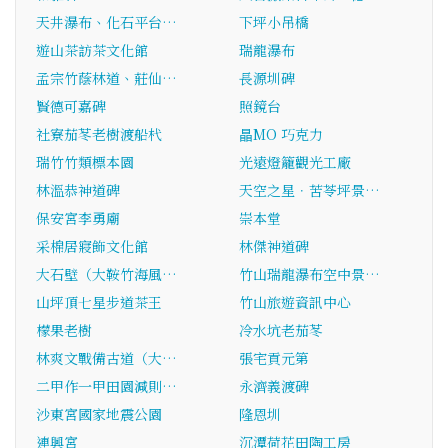
天井瀑布、化石平台…
下坪小吊橋
遊山茶訪茶文化館
瑞龍瀑布
孟宗竹蔭林道、莊仙…
長源圳碑
賢德可嘉碑
照鏡台
社寮茄苳老樹渡船杙
瞐MO 巧克力
瑞竹竹類標本園
光遠燈籠觀光工廠
林溫恭神道碑
天空之星．苦苓坪景…
保安宮李勇廟
崇本堂
采棉居寢飾文化館
林傑神道碑
大石壁（大鞍竹海風…
竹山瑞龍瀑布空中景…
山坪頂七星步道茶王
竹山旅遊資訊中心
檬果老樹
冷水坑老茄苳
林爽文戰備古道（大…
張宅貢元第
二甲作一甲田園減則…
永濟義渡碑
沙東宮國家地震公園
隆恩圳
連興宮
沉潭荷花田陶工房