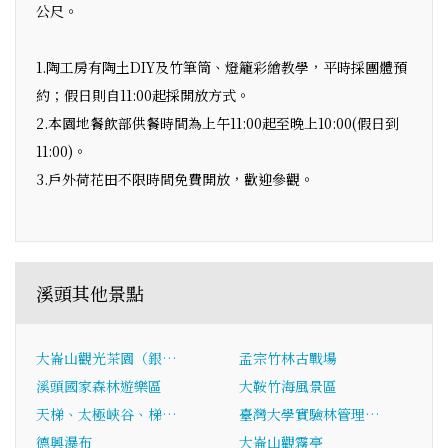
公尺。
1.陶工房有陶土DIY及竹筆筒、燈籠彩繪教學，平時採團體預
約；假日則自11:00起採開放方式。
2.本園地餐飲部供餐時間為上午11:00起至晚上10:00(假日到
11:00)。
3.戶外荷花田不限時間免費開放，歡迎參觀。
溪頭其他景點
大崙山觀光茶園（銀…
孟宗竹林古戰場
溪頭國家森林遊樂區
大鞍竹海風景區
天梯、太極峽谷、梯…
臺灣大學實驗林管理…
德興瀑布
大崙山觀霧亭