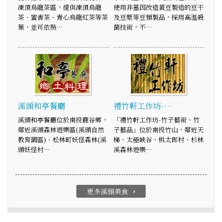
凍頂烏龍茶區，提供凍頂烏龍
使用非基因改造黃豆製造的豆干
茶、蜜香茶、青心烏龍紅茶等茶
及豆漿等豆類製品，採用高溫殺
葉，並可依照…
菌技術，不…
溪頭和亭餐廳
禮竹軒工作坊-…
溪頭和亭餐廳位於南投鹿谷鄉，
「禮竹軒工作坊-竹子藝術、竹
鄰近溪頭森林遊樂區(溪頭自然
子藝品」位於南投竹山，鄰近天
教育園區)、松林町妖怪森林(溪
梯、太極峽谷、桃太郎村、杉林
頭妖怪村…
溪森林遊樂…
更多溪頭美食
arrow_right