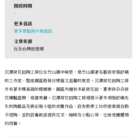
開放時間
-
更多資訊
更多景點照片與資訊
文章來源
玩全台灣旅遊網
沉潭荷花田陶工房位在竹山鎮中崎里，是竹山鎮著名藝術家張舒嵎
的工作室，整座園區散發出懷舊又溫馨的氣息。沉潭荷花田陶工房
外有著多棵高聳的檳榔樹，園區內種有多畝荷花田，夏季時朵朵荷
花嬌豔盛開，相當美麗。沉潭荷花田陶工房裡展示著多項張舒嵎先
生的陶藝品及劉彩璇小姐的皮雕作品，設有教學工坊供遊客親自動
手捏陶，並附設餐飲部提供花茶、咖啡及小點心等，也接受團體預
約用餐。