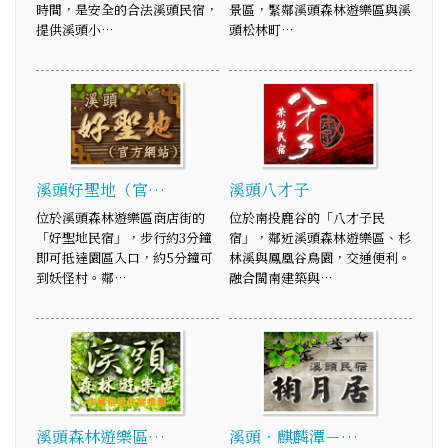
時間，是安全的合法溪頭民宿，
景區，緊鄰溪頭森林遊樂區與溪
提供溪頭小…
頭松林町…
溪頭好聖地（官…
溪頭八才子
位於溪頭森林遊樂區商店街的
位於南投鹿谷的「八才子民
「好聖地民宿」，步行約3分鐘
宿」，鄰近溪頭森林遊樂區、杉
即可抵達園區入口，約5分鐘可
林溪與鳳凰谷鳥園，交通便利。
到妖怪村。鄰…
融合閩南建築與…
溪頭森林遊樂區…
溪頭‧麒麟潭－…