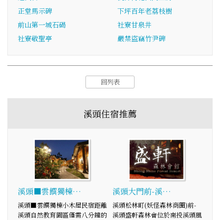
正堂馬示碑
下坪百年老荔枝樹
前山第一城石碣
社寮甘泉井
社寮敬聖亭
嚴禁盜竊竹尹碑
回列表
溪頭住宿推薦
溪頭■雲饌獨棟…
溪頭大門前-溪…
溪頭■雲饌獨棟小木屋民宿距離
溪頭松林町(妖怪森林商圈)前-
溪頭自然教育園區僅需八分鐘的
溪頭盛軒森林會位於南投溪頭風