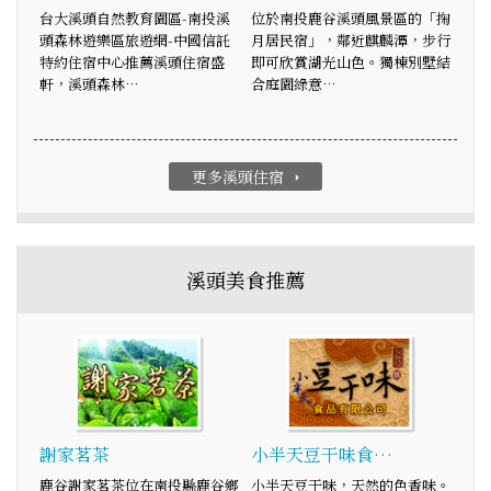
台大溪頭自然教育園區-南投溪
位於南投鹿谷溪頭風景區的「掬
頭森林遊樂區旅遊網-中國信託
月居民宿」，鄰近麒麟潭，步行
特約住宿中心推薦溪頭住宿盛
即可欣賞湖光山色。獨棟別墅結
軒，溪頭森林…
合庭園綠意…
更多溪頭住宿
arrow_right
溪頭美食推薦
謝家茗茶
小半天豆干味食…
鹿谷謝家茗茶位在南投縣鹿谷鄉
小半天豆干味，天然的色香味。