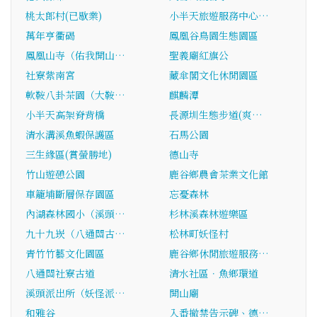
桃太郎村(已歇業)
小半天旅遊服務中心…
萬年亨衢碣
鳳凰谷鳥園生態園區
鳳凰山寺（佑我開山…
聖義廟紅旗公
社寮紫南宮
藏傘閣文化休閒園區
軟鞍八卦茶園（大鞍…
麒麟潭
小半天高架脊背橋
長源圳生態步道(爽…
清水溝溪魚蝦保護區
石馬公園
三生緣區(賞螢勝地)
德山寺
竹山遊憩公園
鹿谷鄉農會茶業文化館
車籠埔斷層保存園區
忘憂森林
內湖森林國小（溪頭…
杉林溪森林遊樂區
九十九崁（八通關古…
松林町妖怪村
青竹竹藝文化園區
鹿谷鄉休閒旅遊服務…
八通關社寮古道
清水社區．魚鄉環道
溪頭派出所（妖怪派…
開山廟
和雅谷
入番撤禁告示碑、德…