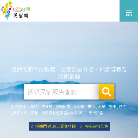
提供溪頭住宿推薦、溪頭民宿介紹、地圖導覽及
溪頭景點
熱門查詢：
溪頭住宿推薦
,
溪頭民宿
,
小木屋
,
寵物
,
木屋
,
包棟
,
烤肉
,
渡假木屋
,
露營
,
溪頭森林遊樂區內的住宿
,
小半天民宿
☆ 溪頭門票 馬上買免排隊
☆ 南投民宿全集