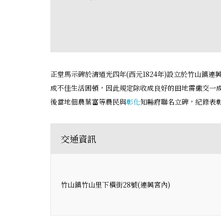
正堂馬示碑於清道光四年(西元1824年)設立於竹山鎮連
成不佳生活困頓，因此規定除收成良好的田地需繳交一
後當地佃農葉富等農民與
彰化
知縣府聯名立碑，紀錄表
交通資訊
竹山鎮竹山里下橫街28號(連興宮內)