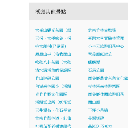
溪頭其他景點
大崙山觀光茶園（銀…
孟宗竹林古戰場
天梯、太極峽谷、梯…
臺灣大學實驗林管理
桃太郎村(已歇業)
小半天旅遊服務中心
鳳凰山寺（佑我開山…
聖義廟紅旗公
軟鞍八卦茶園（大鞍…
麒麟潭
清水溝溪魚蝦保護區
石馬公園
竹山遊憩公園
鹿谷鄉農會茶業文化館
內湖森林國小（溪頭…
杉林溪森林遊樂區
青竹竹藝文化園區
鹿谷鄉休閒旅遊服務
溪頭派出所（妖怪派…
開山廟
天井瀑布、化石平台…
下坪小吊橋
孟宗竹蔭林道、莊仙…
長源圳碑
社寮茄苳老樹渡船杙
瞐MO 巧克力