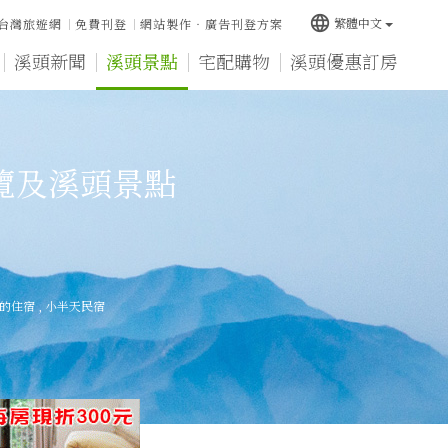
language
繁體中文
台灣旅遊網
免費刊登
網站製作‧廣告刊登方案
溪頭新聞
溪頭景點
宅配購物
溪頭優惠訂房
覽及溪頭景點
的住宿
,
小半天民宿