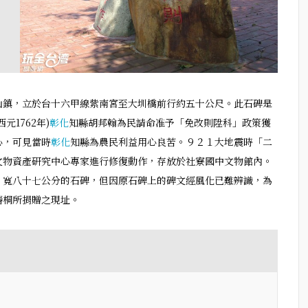
山鎮，立於台十六甲線紫南宮至大圳橋前行約五十公尺。此石碑是
1762年)
彰化
知縣胡邦翰為民請命准予「免改則陞科」政策獲
心，可見當時
彰化
知縣為農民利益用心良苦。９２１大地震時「二
文物資產研究中心專家進行修復動作，存放於社寮國中文物館內。
，寬八十七公分的石碑，但因原石碑上的碑文經風化已難辨識，為
椿桐所捐贈之現址。