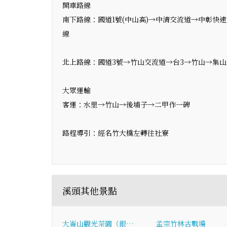
開車路線
南下路線：國道1號(中山高)→中清交流道→中彰快速
線
北上路線：國道3號→竹山交流道→台3→竹山→集山
大眾運輸
客運：水里→竹山→後埔子→二甲作一碑
路程導引：經名竹大橋左轉往社寮
溪頭其他景點
大崙山觀光茶園（銀…
孟宗竹林古戰場