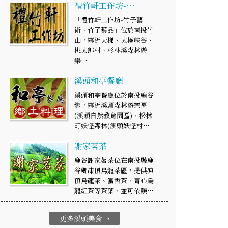
禮竹軒工作坊-…
「禮竹軒工作坊-竹子藝
術、竹子藝品」位於南投竹
山，鄰近天梯、太極峽谷、
桃太郎村、杉林溪森林遊
樂…
溪頭和亭餐廳
溪頭和亭餐廳位於南投鹿谷
鄉，鄰近溪頭森林遊樂區
(溪頭自然教育園區)、松林
町妖怪森林(溪頭妖怪村…
謝家茗茶
鹿谷謝家茗茶位在南投縣鹿
谷鄉凍頂烏龍茶區，提供凍
頂烏龍茶、蜜香茶、青心烏
龍紅茶等茶葉，並可依照…
更多溪頭美食
arrow_right