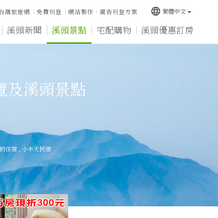
language
繁體中文
台灣旅遊網
免費刊登
網站製作‧廣告刊登方案
溪頭新聞
溪頭景點
宅配購物
溪頭優惠訂房
覽及溪頭景點
的住宿
,
小半天民宿