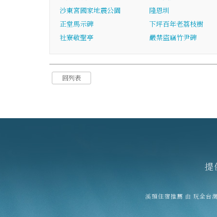
沙東宮國家地震公園
隆恩圳
正堂馬示碑
下坪百年老荔枝樹
社寮敬聖亭
嚴禁盜竊竹尹碑
回列表
提
溪頭住宿推薦
由
玩全台