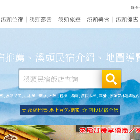
玩全
溪頭住宿
溪頭露營
溪頭旅遊
溪頭美食
溪頭優惠
宿推薦、溪頭民宿介紹、地圖導
薦
,
溪頭民宿
,
小木屋
,
寵物
,
木屋
,
包棟
,
烤肉
,
渡假木屋
,
露營
,
溪頭森林遊樂區內
☆ 溪頭門票 馬上買免排隊
☆ 南投民宿全集