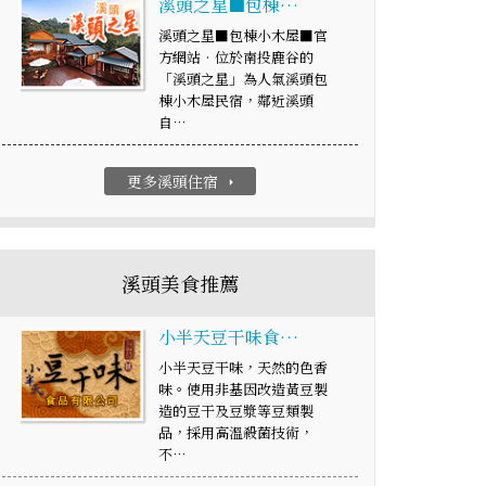
溪頭之星■包棟…
溪頭之星■包棟小木屋■官
方網站‧位於南投鹿谷的
「溪頭之星」為人氣溪頭包
棟小木屋民宿，鄰近溪頭
自…
更多溪頭住宿
arrow_right
溪頭美食推薦
小半天豆干味食…
小半天豆干味，天然的色香
味。使用非基因改造黃豆製
造的豆干及豆漿等豆類製
品，採用高溫殺菌技術，
不…