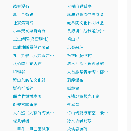
…
德興瀑布
大崙山觀霧亭
…
萬年亨衢碣
鳳凰谷鳥園生態園區
社寮紫南宮
藏傘閣文化休閒園區
小半天高架脊背橋
長源圳生態步道(爽…
三生緣區(賞螢勝地)
德山寺
車籠埔斷層保存園區
忘憂森林
九十九崁（八通關古…
松林町妖怪村
…
八通關社寮古道
清水社區．魚鄉環道
和雅谷
入番撤禁告示碑、德…
遊山茶訪茶文化館
瑞龍瀑布
賢德可嘉碑
照鏡台
瑞竹竹類標本園
光遠燈籠觀光工廠
…
保安宮李勇廟
崇本堂
大石壁（大鞍竹海風…
竹山瑞龍瀑布空中景…
檬果老樹
冷水坑老茄苳
二甲作一甲田園減則…
永濟義渡碑