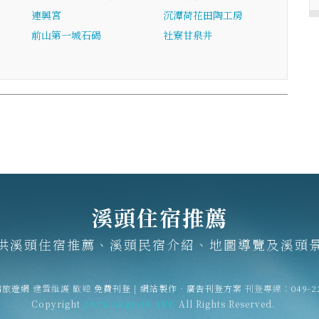
連興宮
沉潭荷花田陶工房
前山第一城石碣
社寮甘泉井
溪頭住宿推薦
供溪頭住宿推薦、溪頭民宿介紹、地圖導覽及溪頭
灣旅遊網
建置維護
歡迎
免費刊登
|
網站製作‧廣告刊登方案
刊登專線：
049-2
Copyright
2026 okgo.tw INC
All Rights Reserved.