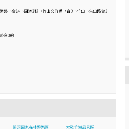
道路→台14→國道3號→竹山交流道→台3→竹山→集山路台3
路台3線
溪頭國家森林遊樂區
大鞍竹海風景區