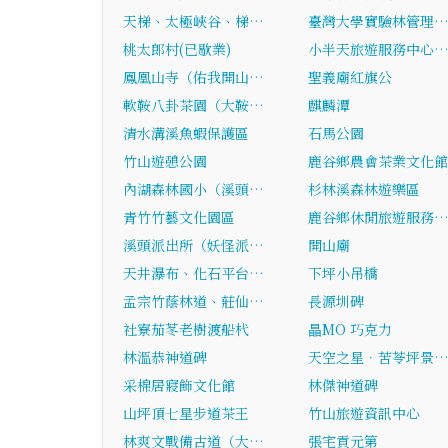
天梯、太極峽谷、梯…
臺灣大學實驗林管理
桃太郎村(已歇業)
小半天旅遊服務中心
鳳凰山寺（佑我開山…
聖義廟紅旗公
軟鞍八卦茶園（大鞍…
麒麟潭
清水溝溪魚蝦保護區
石馬公園
竹山遊憩公園
鹿谷鄉農會茶業文化館
內湖森林國小（溪頭…
杉林溪森林遊樂區
青竹竹藝文化園區
鹿谷鄉休閒旅遊服務
溪頭派出所（妖怪派…
開山廟
天井瀑布、化石平台…
下坪小吊橋
孟宗竹蔭林道、莊仙…
長源圳碑
社寮茄苳老樹渡船杙
瞐MO 巧克力
林溫恭神道碑
天空之星．苦苓坪景
采棉居寢飾文化館
林傑神道碑
山坪頂七星步道茶王
竹山旅遊資訊中心
林爽文戰備古道（大…
張宅貢元第