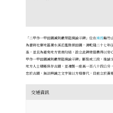
「二甲作一甲田園減則嚴禁阻撓諭示碑」位在
南投
縣竹
為當時社寮地區濁水溪氾濫毀損田園，清乾隆二十七年(西元
准，並且為避免地方官商勾結，設立此碑使佃農得以安
甲作一甲田園減則嚴禁阻撓諭示碑」斷裂成三段，後請
地方人士積極保存古蹟，並複製一座高一百八十四公分
忠於古蹟，無法辨識之文字皆以方格替代，目前立於黃
交通資訊