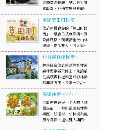
絕美雲海景觀，結合日系質
感設計、舒適客房與景觀…
溪頭荳田町民宿…
位於南投鹿谷的「荳田町民
宿」，融合日式庭園與木質
設計風格，環境清幽被山林
環繞。提供雙人、四人與…
杉林溪林溪民宿…
林溪民宿位於溪頭往杉林溪
森林遊樂區公路上，無論前
往溪頭森林遊樂區或杉林溪
都非常方便，是唯一合法…
溪頭住宿·小半…
位於南投鹿谷小半天的「雅
園民宿」，鄰近溪頭森林遊
樂區、妖怪村、杉林溪與鳳
凰谷鳥園。提供雙人與四…