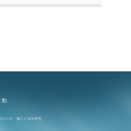
景點
202375
、
加入LINE好友