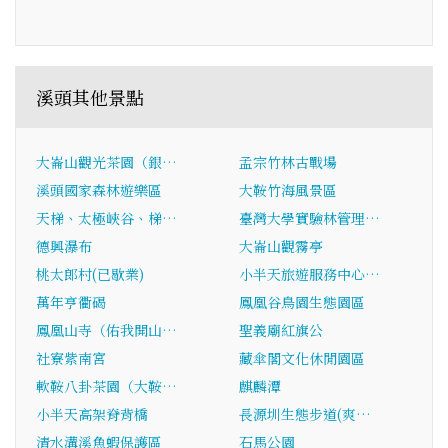
溪頭其他景點
大崙山觀光茶園（銀…
孟宗竹林古戰場
溪頭國家森林遊樂區
大鞍竹海風景區
天梯、太極峽谷、梯…
臺灣大學實驗林管理…
德興瀑布
大崙山觀霧亭
桃太郎村(已歇業)
小半天旅遊服務中心…
萬年亨衢碣
鳳凰谷鳥園生態園區
鳳凰山寺（佑我開山…
聖義廟紅旗公
社寮紫南宮
藏傘閣文化休閒園區
軟鞍八卦茶園（大鞍…
麒麟潭
小半天高架脊背橋
長源圳生態步道(爽…
清水溝溪魚蝦保護區
石馬公園