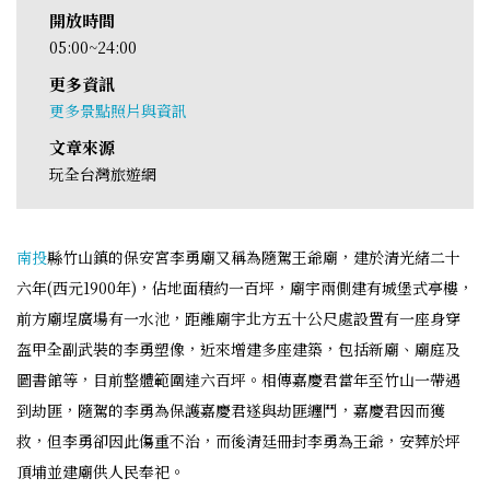
開放時間
05:00~24:00
更多資訊
更多景點照片與資訊
文章來源
玩全台灣旅遊網
南投
縣竹山鎮的保安宮李勇廟又稱為隨駕王爺廟，建於清光緒二十
六年(西元1900年)，佔地面積約一百坪，廟宇兩側建有城堡式亭樓，
前方廟埕廣場有一水池，距離廟宇北方五十公尺處設置有一座身穿
盔甲全副武裝的李勇塑像，近來增建多座建築，包括新廟、廟庭及
圖書館等，目前整體範圍達六百坪。相傳嘉慶君當年至竹山一帶遇
到劫匪，隨駕的李勇為保護嘉慶君遂與劫匪纏鬥，嘉慶君因而獲
救，但李勇卻因此傷重不治，而後清廷冊封李勇為王爺，安葬於坪
頂埔並建廟供人民奉祀。