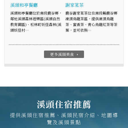
溪頭和亭餐廳
謝家茗茶
溪頭和亭餐廳位於南投鹿谷鄉，
鹿谷謝家茗茶位在南投縣鹿谷鄉
鄰近溪頭森林遊樂區(溪頭自然
凍頂烏龍茶區，提供凍頂烏龍
教育園區)、松林町妖怪森林(溪
茶、蜜香茶、青心烏龍紅茶等茶
頭妖怪村…
葉，並可依照…
更多溪頭美食
arrow_right
溪頭住宿推薦
提供溪頭住宿推薦、溪頭民宿介紹、地圖導
覽及溪頭景點