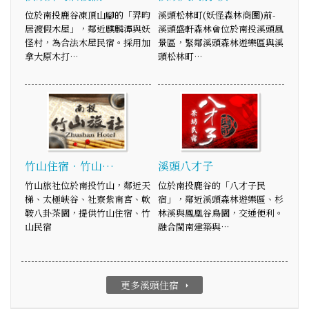
位於南投鹿谷凍頂山腳的「羿昀
溪頭松林町(妖怪森林商圈)前-
居渡假木屋」，鄰近麒麟潭與妖
溪頭盛軒森林會位於南投溪頭風
怪村，為合法木屋民宿。採用加
景區，緊鄰溪頭森林遊樂區與溪
拿大原木打…
頭松林町…
竹山住宿．竹山…
溪頭八才子
竹山旅社位於南投竹山，鄰近天
位於南投鹿谷的「八才子民
梯、太極峽谷、社寮紫南宮、軟
宿」，鄰近溪頭森林遊樂區、杉
鞍八卦茶園，提供竹山住宿、竹
林溪與鳳凰谷鳥園，交通便利。
山民宿
融合閩南建築與…
更多溪頭住宿
arrow_right