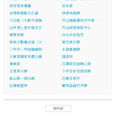
保安宮李勇廟
崇本堂
采棉居寢飾文化館
林傑神道碑
大石壁（大鞍竹海風…
竹山瑞龍瀑布空中景…
山坪頂七星步道茶王
竹山旅遊資訊中心
檬果老樹
冷水坑老茄苳
林爽文戰備古道（大…
張宅貢元第
二甲作一甲田園減則…
永濟義渡碑
沙東宮國家地震公園
隆恩圳
連興宮
沉潭荷花田陶工房
正堂馬示碑
下坪百年老荔枝樹
前山第一城石碣
社寮甘泉井
社寮敬聖亭
嚴禁盜竊竹尹碑
回列表