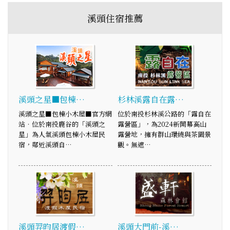
溪頭住宿推薦
溪頭之星■包棟…
杉林溪露自在露…
溪頭之星■包棟小木屋■官方網
位於南投杉林溪公路的「露自在
站‧位於南投鹿谷的「溪頭之
露營區」，為2024新開幕高山
星」為人氣溪頭包棟小木屋民
露營地，擁有群山環繞與茶園景
宿，鄰近溪頭自…
觀。無遮…
溪頭羿昀居渡假…
溪頭大門前-溪…