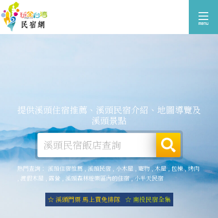
提供溪頭住宿推薦、溪頭民宿介紹、地圖導覽及
溪頭景點
熱門查詢：
溪頭住宿推薦
,
溪頭民宿
,
小木屋
,
寵物
,
木屋
,
包棟
,
烤肉
,
渡假木屋
,
露營
,
溪頭森林遊樂區內的住宿
,
小半天民宿
☆ 溪頭門票 馬上買免排隊
☆ 南投民宿全集