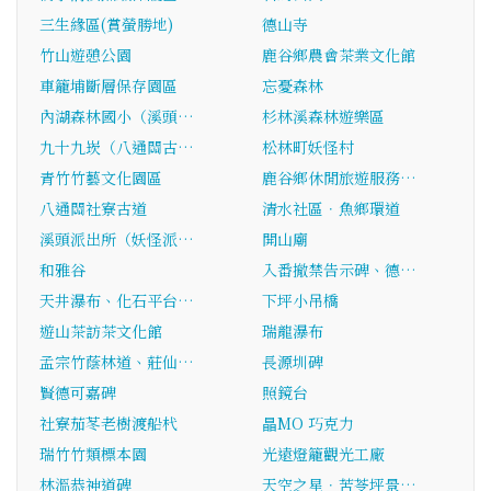
三生緣區(賞螢勝地)
德山寺
竹山遊憩公園
鹿谷鄉農會茶業文化館
車籠埔斷層保存園區
忘憂森林
內湖森林國小（溪頭…
杉林溪森林遊樂區
九十九崁（八通關古…
松林町妖怪村
青竹竹藝文化園區
鹿谷鄉休閒旅遊服務…
八通關社寮古道
清水社區．魚鄉環道
溪頭派出所（妖怪派…
開山廟
和雅谷
入番撤禁告示碑、德…
天井瀑布、化石平台…
下坪小吊橋
遊山茶訪茶文化館
瑞龍瀑布
孟宗竹蔭林道、莊仙…
長源圳碑
賢德可嘉碑
照鏡台
社寮茄苳老樹渡船杙
瞐MO 巧克力
瑞竹竹類標本園
光遠燈籠觀光工廠
林溫恭神道碑
天空之星．苦苓坪景…