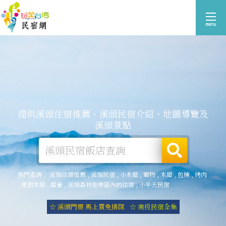
提供溪頭住宿推薦、溪頭民宿介紹、地圖導覽及
溪頭景點
熱門查詢：
溪頭住宿推薦
,
溪頭民宿
,
小木屋
,
寵物
,
木屋
,
包棟
,
烤肉
,
渡假木屋
,
露營
,
溪頭森林遊樂區內的住宿
,
小半天民宿
☆ 溪頭門票 馬上買免排隊
☆ 南投民宿全集