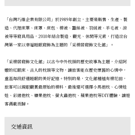
「台灣巧維企業有限公司」於1989年創立，主要是販售、生產、製
造、代理床單、床罩、床包、棉被、蠶絲被、羽絨被、羊毛被、涼
被等等寢具用品，2010年結合製造、觀光、休閒等元素，打造出台
灣第一家以幸福睡眠寢飾為主題的「采棉居寢飾文化館」。
「采棉居寢飾文化館」以古今中外枕頭的歷史故事為主題，介紹阿
嬤的紅眠床、古人的枕頭等文物，讓旅客能在歷史懷舊的心情中，
重溫每段舒適睡眠的美好記憶。特別的是，文化館種植有棉花田，
旅客可以親眼觀賞最原始的棉料，最後還可選擇小馬抱枕、心情娃
娃、彩繪抱枕、糖果抱枕、螢火蟲抱枕、蘋果抱枕等DIY體驗，讓遊
客滿載而歸。
交通資訊