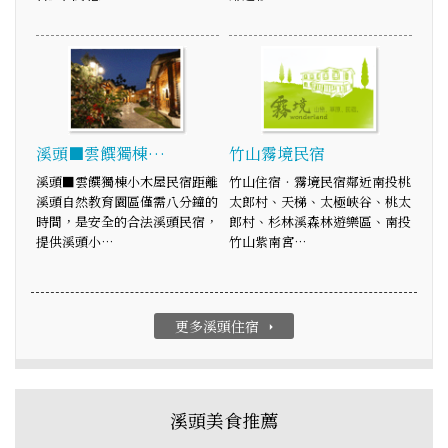
溪頭■雲饌獨棟…
竹山霧境民宿
溪頭■雲饌獨棟小木屋民宿距離
竹山住宿‧霧境民宿鄰近南投桃
溪頭自然教育園區僅需八分鐘的
太郎村、天梯、太極峽谷、桃太
時間，是安全的合法溪頭民宿，
郎村、杉林溪森林遊樂區、南投
提供溪頭小…
竹山紫南宮…
更多溪頭住宿
arrow_right
溪頭美食推薦