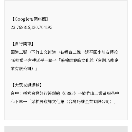
【Google地圖座標】
23.768816,120.704195
【自行開車】
國道三號→下竹山交流道→右轉台三線→延平國小前右轉投
46鄉道→左轉延平一路→「采棉居寢飾文化館（台灣巧維企
業有限公司）」
【大眾交通運輸】
台中：搭乘台灣好行溪頭線《6883》→於竹山工業區服務中
心下車→「采棉居寢飾文化館（台灣巧維企業有限公司）」