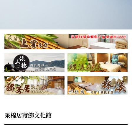
采棉居寢飾文化館