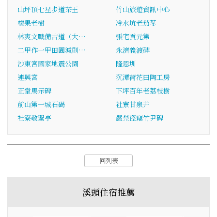
山坪頂七星步道茶王
竹山旅遊資訊中心
檬果老樹
冷水坑老茄苳
林爽文戰備古道（大…
張宅貢元第
二甲作一甲田園減則…
永濟義渡碑
沙東宮國家地震公園
隆恩圳
連興宮
沉潭荷花田陶工房
正堂馬示碑
下坪百年老荔枝樹
前山第一城石碣
社寮甘泉井
社寮敬聖亭
嚴禁盜竊竹尹碑
回列表
溪頭住宿推薦