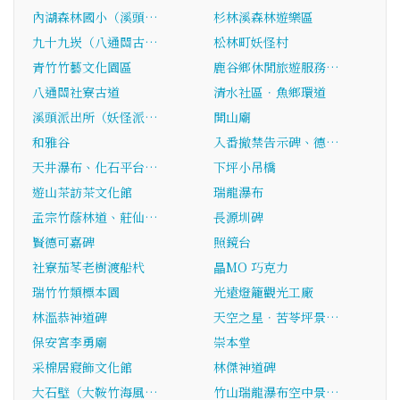
內湖森林國小（溪頭…
杉林溪森林遊樂區
九十九崁（八通關古…
松林町妖怪村
青竹竹藝文化園區
鹿谷鄉休閒旅遊服務…
八通關社寮古道
清水社區．魚鄉環道
溪頭派出所（妖怪派…
開山廟
和雅谷
入番撤禁告示碑、德…
天井瀑布、化石平台…
下坪小吊橋
遊山茶訪茶文化館
瑞龍瀑布
孟宗竹蔭林道、莊仙…
長源圳碑
賢德可嘉碑
照鏡台
社寮茄苳老樹渡船杙
瞐MO 巧克力
瑞竹竹類標本園
光遠燈籠觀光工廠
林溫恭神道碑
天空之星．苦苓坪景…
保安宮李勇廟
崇本堂
采棉居寢飾文化館
林傑神道碑
大石壁（大鞍竹海風…
竹山瑞龍瀑布空中景…