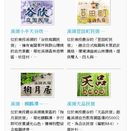
溪頭小半天谷欣…
溪頭荳田町民宿…
位於南投溪頭的「谷欣庭園民
位於南投鹿谷的「荳田町民
宿」，擁有寬闊草坪與群山環繞
宿」，融合日式庭園與木質設計
的自然景觀，鄰近溪頭森林遊樂
風格，環境清幽被山林環繞。提
區、妖怪村、…
供雙人、四人與…
溪頭‧麒麟潭－…
溪頭天品民宿
位於南投鹿谷溪頭風景區的「掬
位於南投鹿谷的「天品民宿」距
月居民宿」，鄰近麒麟潭，步行
離溪頭自然教育園區僅約500公
即可欣賞湖光山色。獨棟別墅結
尺，為合法民宿（編號884）。
合庭園綠意…
鄰近杉…