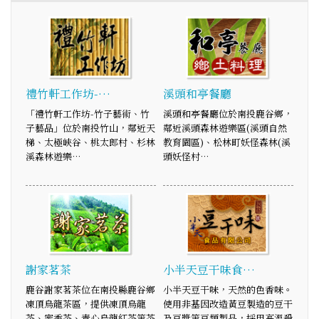
禮竹軒工作坊-…
溪頭和亭餐廳
「禮竹軒工作坊-竹子藝術、竹
溪頭和亭餐廳位於南投鹿谷鄉，
子藝品」位於南投竹山，鄰近天
鄰近溪頭森林遊樂區(溪頭自然
梯、太極峽谷、桃太郎村、杉林
教育園區)、松林町妖怪森林(溪
溪森林遊樂…
頭妖怪村…
謝家茗茶
小半天豆干味食…
鹿谷謝家茗茶位在南投縣鹿谷鄉
小半天豆干味，天然的色香味。
凍頂烏龍茶區，提供凍頂烏龍
使用非基因改造黃豆製造的豆干
茶、蜜香茶、青心烏龍紅茶等茶
及豆漿等豆類製品，採用高溫殺