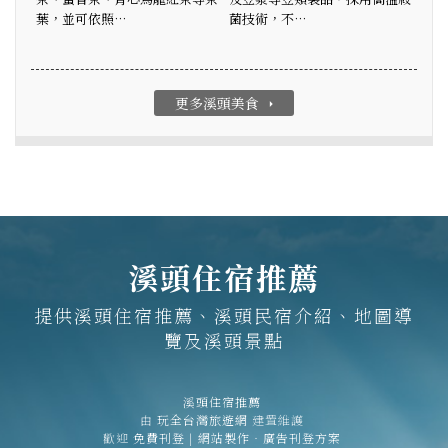
葉，並可依照…
菌技術，不…
更多溪頭美食
arrow_right
溪頭住宿推薦
提供溪頭住宿推薦、溪頭民宿介紹、地圖導
覽及溪頭景點
溪頭住宿推薦
由
玩全台灣旅遊網
建置維護
歡迎
免費刊登
|
網站製作‧廣告刊登方案