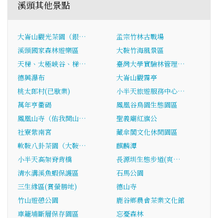
溪頭其他景點
大崙山觀光茶園（銀…
孟宗竹林古戰場
溪頭國家森林遊樂區
大鞍竹海風景區
天梯、太極峽谷、梯…
臺灣大學實驗林管理…
德興瀑布
大崙山觀霧亭
桃太郎村(已歇業)
小半天旅遊服務中心…
萬年亨衢碣
鳳凰谷鳥園生態園區
鳳凰山寺（佑我開山…
聖義廟紅旗公
社寮紫南宮
藏傘閣文化休閒園區
軟鞍八卦茶園（大鞍…
麒麟潭
小半天高架脊背橋
長源圳生態步道(爽…
清水溝溪魚蝦保護區
石馬公園
三生緣區(賞螢勝地)
德山寺
竹山遊憩公園
鹿谷鄉農會茶業文化館
車籠埔斷層保存園區
忘憂森林