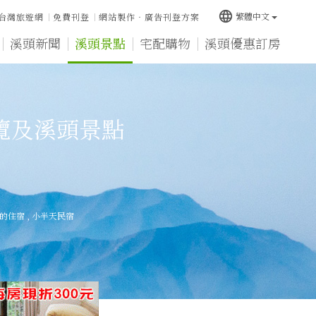
language
繁體中文
台灣旅遊網
免費刊登
網站製作‧廣告刊登方案
溪頭新聞
溪頭景點
宅配購物
溪頭優惠訂房
覽及溪頭景點
的住宿
,
小半天民宿