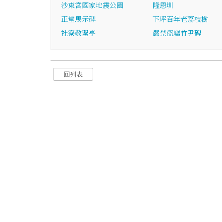
沙東宮國家地震公園
隆恩圳
正堂馬示碑
下坪百年老荔枝樹
社寮敬聖亭
嚴禁盜竊竹尹碑
回列表