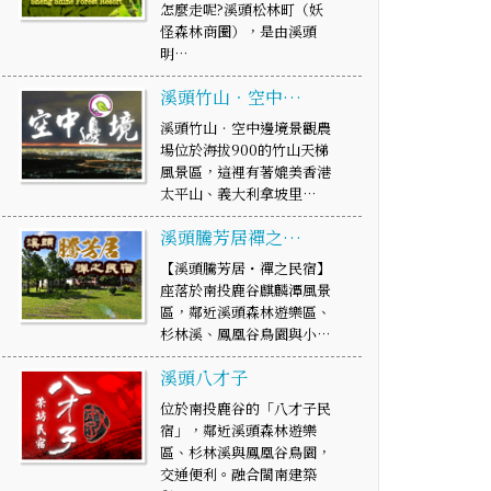
怎麼走呢?溪頭松林町（妖
怪森林商圈），是由溪頭
明…
溪頭竹山‧空中…
溪頭竹山‧空中邊境景觀農
場位於海拔900的竹山天梯
風景區，這裡有著媲美香港
太平山、義大利拿坡里…
溪頭騰芳居禪之…
【溪頭騰芳居・禪之民宿】
座落於南投鹿谷麒麟潭風景
區，鄰近溪頭森林遊樂區、
杉林溪、鳳凰谷鳥園與小…
溪頭八才子
位於南投鹿谷的「八才子民
宿」，鄰近溪頭森林遊樂
區、杉林溪與鳳凰谷鳥園，
交通便利。融合閩南建築