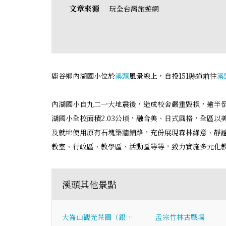
文章來源
玩全台灣旅遊網
鹿谷鄉內湖國小位於
溪頭
風景線上，自投151縣道前往
溪
內湖國小自九二一大地震後，造成校舍嚴重毀損，逾半
湖國小全校面積2.03公頃，融合美、日式風格，全區
及就地使用原有石塊築牆鋪路，充份展現森林綠意、靜
教室、行政區、教學區、活動區等等，致力實施多元化
溪頭其他景點
大崙山觀光茶園（銀…
孟宗竹林古戰場