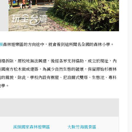
頭
森林遊樂區的方向途中，就會看到這所聞名全國的森林小學。
倒塌拆除，原校地無法興建，後經各界支持協助，成立於現址，內
以美國南方松木做成建築，為減少自然生態的破壞，保留原始杉樹林
謐的風貌，除此，學校內設有樹屋、尼泊爾式雙塔、生態池、專科
教學。
溪頭國家森林遊樂區
大鞍竹海風景區