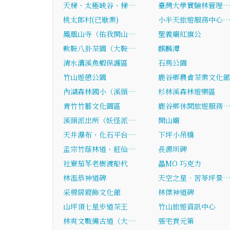
天梯、太極峽谷、梯…
臺灣大學實驗林管理
桃太郎村(已歇業)
小半天旅遊服務中心
鳳凰山寺（佑我開山…
聖義廟紅旗公
軟鞍八卦茶園（大鞍…
麒麟潭
清水溝溪魚蝦保護區
石馬公園
竹山遊憩公園
鹿谷鄉農會茶業文化館
內湖森林國小（溪頭…
杉林溪森林遊樂區
青竹竹藝文化園區
鹿谷鄉休閒旅遊服務
溪頭派出所（妖怪派…
開山廟
天井瀑布、化石平台…
下坪小吊橋
孟宗竹蔭林道、莊仙…
長源圳碑
社寮茄苳老樹渡船杙
瞐MO 巧克力
林溫恭神道碑
天空之星．苦苓坪景
采棉居寢飾文化館
林傑神道碑
山坪頂七星步道茶王
竹山旅遊資訊中心
林爽文戰備古道（大…
張宅貢元第