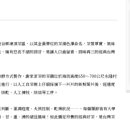
鹿谷鄉凍頂茶區，以其金黃帶紅的茶湯色澤命名，茶質厚實、氣味
長，擁有悠長不絕的回甘，是讓人口齒留香、回味再三的經典台灣
酵方式製作，謝家茗茶的茶園位於海拔高度650～700公尺永隆村
能進行，以人工自茶樹上仔細採摘下一片片的新鮮葉片後，經適度
、烘乾、人工揀枝、烘焙等工序。
來判斷，萎凋程度、火侯控制、乾燥狀況……，每個環節皆有大學
香、甘、重、滑的絕佳風味！如此彌足珍貴的經典好茶，是台灣茶