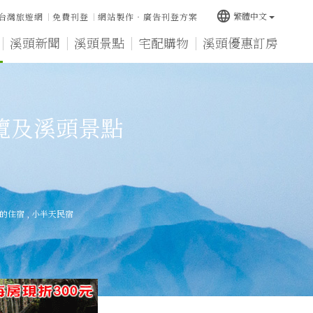
language
繁體中文
台灣旅遊網
免費刊登
網站製作‧廣告刊登方案
溪頭新聞
溪頭景點
宅配購物
溪頭優惠訂房
覽及溪頭景點
的住宿
,
小半天民宿