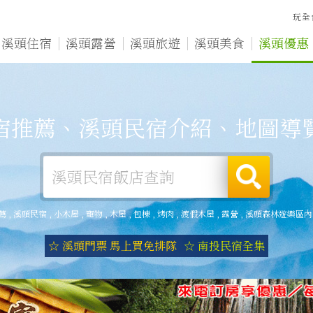
玩全
溪頭住宿
溪頭露營
溪頭旅遊
溪頭美食
溪頭優惠
宿推薦、溪頭民宿介紹、地圖導
薦
,
溪頭民宿
,
小木屋
,
寵物
,
木屋
,
包棟
,
烤肉
,
渡假木屋
,
露營
,
溪頭森林遊樂區內
☆ 溪頭門票 馬上買免排隊
☆ 南投民宿全集