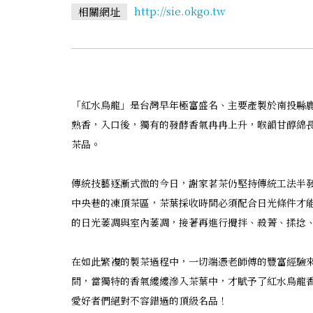
http://sie.okgo.tw
相關網址
「紅水烏龍」是台灣早年極富盛名、主要產製於南投縣
熟香，入口後，獨有的發酵香氣冉冉上升，喉韻甘醇綿
茶品。
傳統技藝逐漸式微的今日，謝家茗茶仍堅持傳統工法半發
中央巷的凍頂茶區，茶葉採收時間必須配合日光條件才
的日光萎凋與室內萎凋，接著再進行攪拌、殺菁、揉捻
在如此繁複的製茶過程中，一切端憑老師傅的豐富經驗
問，當獨特的香氣縷縷滲入茶葉中，才賦予了紅水烏龍
愛好者們絕對不容錯過的頂級名品！