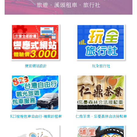
旅遊‧溪頭租車‧旅行社
便宜網站設計
玩全旅行社
823旅遊包車自由行-埔里計程車
仁鼎茶業‧忘憂森林合法接駁車