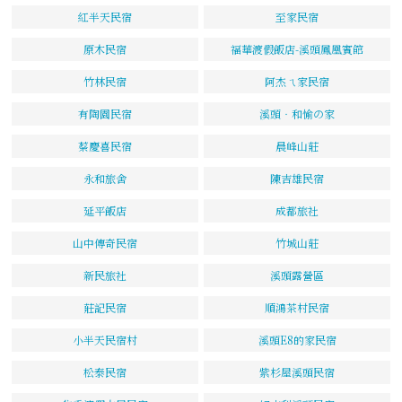
紅半天民宿
至家民宿
原木民宿
福華渡假飯店-溪頭鳳凰賓館
竹林民宿
阿杰ㄟ家民宿
有陶園民宿
溪頭‧和愉の家
蔡慶喜民宿
晨峰山莊
永和旅舍
陳吉雄民宿
延平飯店
成都旅社
山中傳奇民宿
竹城山莊
新民旅社
溪頭露營區
莊記民宿
順鴻茶村民宿
小半天民宿村
溪頭E8的家民宿
松泰民宿
紫杉屋溪頭民宿