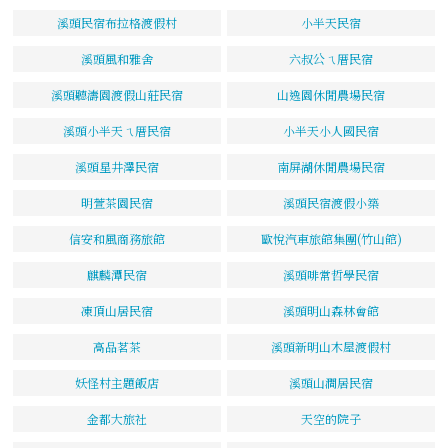
溪頭民宿布拉格渡假村
小半天民宿
溪頭風和雅舍
六叔公ㄟ厝民宿
溪頭聽濤園渡假山莊民宿
山逸園休閒農場民宿
溪頭小半天ㄟ厝民宿
小半天小人國民宿
溪頭星井澤民宿
南屏湖休閒農場民宿
明萱茶園民宿
溪頭民宿渡假小築
信安和風商務旅館
歐悅汽車旅館集團(竹山館)
麒麟潭民宿
溪頭啡常哲學民宿
凍頂山居民宿
溪頭明山森林會館
高品茗茶
溪頭新明山木屋渡假村
妖怪村主題飯店
溪頭山澗居民宿
金都大旅社
天空的院子