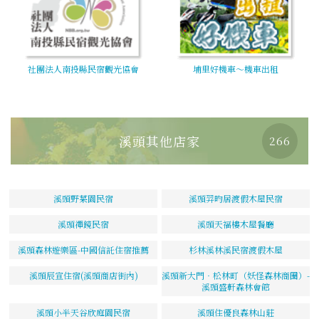
社團法人南投縣民宿觀光協會
埔里好機車～機車出租
溪頭其他店家
266
溪頭野菜園民宿
溪頭羿昀居渡假木屋民宿
溪頭禪鏡民宿
溪頭天福樓木屋餐廳
溪頭森林遊樂區-中國信託住宿推薦
杉林溪林溪民宿渡假木屋
溪頭辰宣住宿(溪頭商店街內)
溪頭新大門‧松林町（妖怪森林商圈）-
溪頭盛軒森林會館
溪頭小半天谷欣庭園民宿
溪頭住優良森林山莊