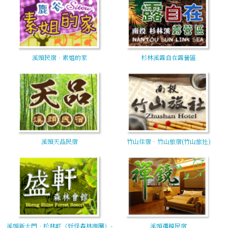
溪頭民宿‧素姐的家
杉林溪露自在露營區
溪頭天品民宿
竹山住宿．竹山旅宿(竹山旅社)
溪頭新大門‧松林町（妖怪森林商圈）-
溪頭禪鏡民宿