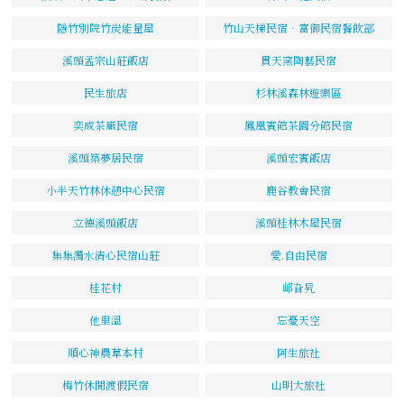
隱竹別院竹炭能量屋
竹山天梯民宿‧富御民宿餐飲部
溪頭孟宗山莊飯店
貫天窯陶藝民宿
民生旅店
杉林溪森林遊樂區
奕成茶廠民宿
鳳凰賓館茶園分館民宿
溪頭築夢居民宿
溪頭宏賓飯店
小半天竹林休憩中心民宿
鹿谷教會民宿
立德溪頭飯店
溪頭桂林木屋民宿
集集濁水清心民宿山莊
愛.自由民宿
桂花村
邖旮旯
他里溫
忘憂天空
順心神農草本村
阿生旅社
梅竹休閒渡假民宿
山明大旅社