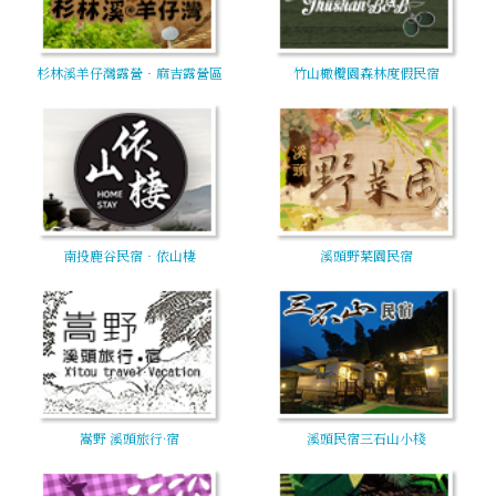
杉林溪羊仔灣露營‧麻吉露營區
竹山橄欖園森林度假民宿
南投鹿谷民宿‧依山棲
溪頭野菜園民宿
嵩野 溪頭旅行·宿
溪頭民宿三石山小棧