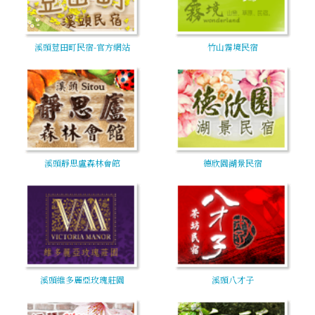
溪頭荳田町民宿-官方網站
竹山霧境民宿
溪頭靜思盧森林會館
德欣園湖景民宿
溪頭維多麗亞玫瑰莊園
溪頭八才子