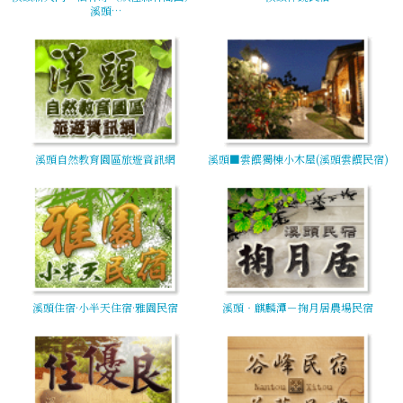
溪頭…
溪頭自然教育園區旅遊資訊網
溪頭■雲饌獨棟小木屋(溪頭雲饌民宿)
溪頭住宿·小半天住宿·雅園民宿
溪頭‧麒麟潭－掬月居農場民宿