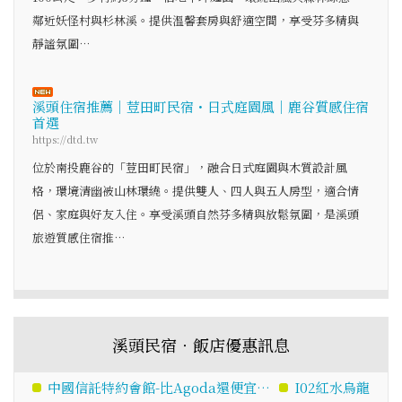
鄰近妖怪村與杉林溪。提供溫馨套房與舒適空間，享受芬多精與
靜謐氛圍…
溪頭住宿推薦｜荳田町民宿・日式庭園風｜鹿谷質感住宿
首選
https://dtd.tw
位於南投鹿谷的「荳田町民宿」，融合日式庭園與木質設計風
格，環境清幽被山林環繞。提供雙人、四人與五人房型，適合情
侶、家庭與好友入住。享受溪頭自然芬多精與放鬆氛圍，是溪頭
旅遊質感住宿推…
溪頭民宿‧飯店優惠訊息
中國信託特約會館-比Agoda還便宜…
I02紅水烏龍