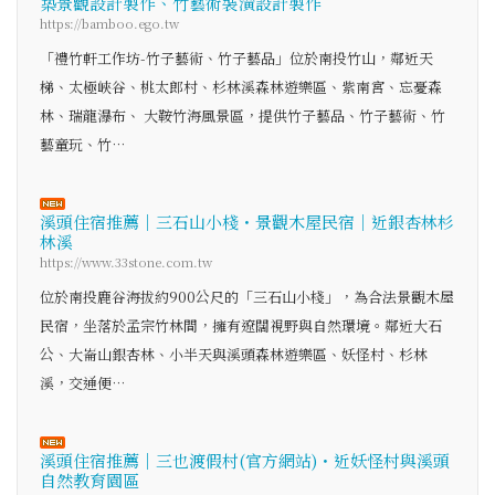
築景觀設計製作、竹藝術裝潢設計製作
https://bamboo.ego.tw
「禮竹軒工作坊-竹子藝術、竹子藝品」位於南投竹山，鄰近天
梯、太極峽谷、桃太郎村、杉林溪森林遊樂區、紫南宮、忘憂森
林、瑞龍瀑布、 大鞍竹海風景區，提供竹子藝品、竹子藝術、竹
藝童玩、竹…
溪頭住宿推薦｜三石山小棧・景觀木屋民宿｜近銀杏林杉
林溪
https://www.33stone.com.tw
位於南投鹿谷海拔約900公尺的「三石山小棧」，為合法景觀木屋
民宿，坐落於孟宗竹林間，擁有遼闊視野與自然環境。鄰近大石
公、大崙山銀杏林、小半天與溪頭森林遊樂區、妖怪村、杉林
溪，交通便…
溪頭住宿推薦｜三也渡假村(官方網站)・近妖怪村與溪頭
自然教育園區