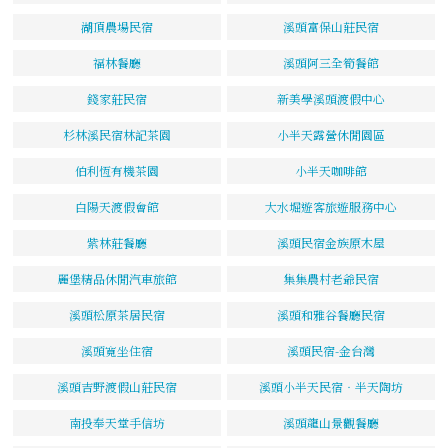
湖頂農場民宿
溪頭富保山莊民宿
福林餐廳
溪頭阿三全筍餐館
錢家莊民宿
新美學溪頭渡假中心
杉林溪民宿林記茶園
小半天露營休閒園區
伯利恆有機茶園
小半天咖啡館
白陽天渡假會館
大水堀遊客旅遊服務中心
紫林莊餐廳
溪頭民宿金族原木屋
麗堡精品休閒汽車旅館
集集農村老爺民宿
溪頭松原茶居民宿
溪頭和雅谷餐廳民宿
溪頭寬坐住宿
溪頭民宿-金台灣
溪頭吉野渡假山莊民宿
溪頭小半天民宿‧半天陶坊
南投奉天堂手信坊
溪頭龍山景觀餐廳