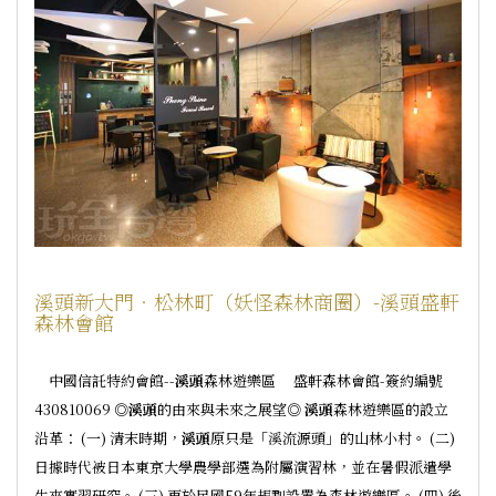
溪頭新大門‧松林町（妖怪森林商圈）-溪頭盛軒
森林會館
中國信託特約會館--
溪頭
森林遊樂區 盛軒森林會館-簽約編號
430810069 ◎
溪頭
的由來與未來之展望◎
溪頭
森林遊樂區的設立
沿革： (一) 清末時期，
溪頭
原只是「溪流源頭」的山林小村。 (二)
日據時代被日本東京大學農學部選為附屬演習林，並在暑假派遣學
生來實習研究。 (三) 再於民國59年規劃設置為森林遊樂區。 (四) 後