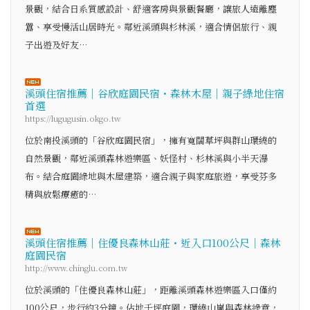
景觀，結合日系質感設計、舒適客房與景觀餐廳，讓旅人遠離塵
囂、享受慢活山居時光。鄰近溪頭與杉林溪，適合情侶旅行、親
子出遊及好友…
溪頭住宿推薦｜谷欣庭園民宿・森林木屋｜親子綠地住宿
首選
https://lugugusin.okgo.tw
位於南投溪頭的「谷欣庭園民宿」，擁有寬闊草坪與群山環繞的
自然景觀，鄰近溪頭森林遊樂區、妖怪村、杉林溪與小半天瀑
布。結合庭園綠地與木屋建築，適合親子與家庭旅遊，享受芬多
精與放鬆療癒的…
溪頭住宿推薦｜住優良森林山莊・近入口100公尺｜森林
庭園民宿
http://www.chinglu.com.tw
位於溪頭的「住優良森林山莊」，距離溪頭森林遊樂區入口僅約
100公尺，步行約3分鐘。佔地千坪庭園，環繞山嵐與森林綠意，