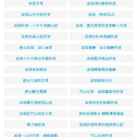
榮恩茶業
溪頭璞石雅緻民宿
溪頭山中悠遊民宿
溪頭‧樸宿B&B
溪頭民宿～小半天林園山莊
溪頭‧聖茂渡假民宿景觀小木屋
溪頭老爺山莊民宿
溪頭好旺角鄰湖民宿
鹿谷溪頭‧溫心會館
溪頭餐廳‧溪谷餐廳民宿
溪頭小半天鄉谷茶園民宿
溪頭聖茂精品民宿
溪頭豪座飯店
溪頭鱒龍風格餐廳
鹿谷太極飲茶業
溪頭藝峰茶行
鹿谷觀光農園
竹山住宿‧貓頭鷹森林民宿
溪頭櫻花嶺渡假山莊
溪頭林家莊庭園民宿
溪頭桂竹山莊桂太郎
南投溪頭鹿谷-麒麟潭露營區
橘子喵旅宿
溪頭民宿阿鴻料理渡假山莊
溪頭～山中悠遊．咖啡餐點
竹山全健民宿