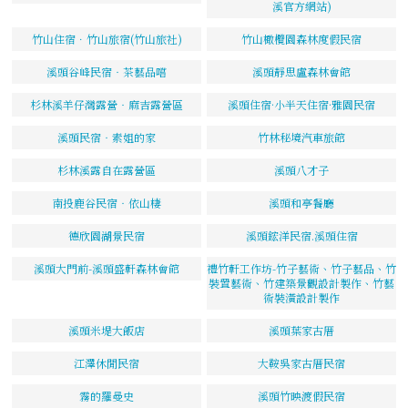
溪官方網站)
竹山住宿．竹山旅宿(竹山旅社)
竹山橄欖園森林度假民宿
溪頭谷峰民宿‧茶藝品嚐
溪頭靜思盧森林會館
杉林溪羊仔灣露營‧麻吉露營區
溪頭住宿·小半天住宿·雅園民宿
溪頭民宿‧素姐的家
竹林秘境汽車旅館
杉林溪露自在露營區
溪頭八才子
南投鹿谷民宿‧依山棲
溪頭和亭餐廳
德欣園湖景民宿
溪頭鋐洋民宿.溪頭住宿
溪頭大門前-溪頭盛軒森林會館
禮竹軒工作坊-竹子藝術、竹子藝品、竹
裝置藝術、竹建築景觀設計製作、竹藝
術裝潢設計製作
溪頭米堤大飯店
溪頭葉家古厝
江澤休閒民宿
大鞍吳家古厝民宿
霧的羅曼史
溪頭竹映渡假民宿