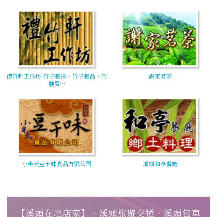
禮竹軒工作坊-竹子藝術、竹子藝品、竹
謝家茗茶
裝置…
小半天豆干味食品有限公司
溪頭和亭餐廳
【溪頭在地店家】‧溪頭旅遊交通‧溪頭包車