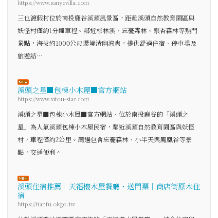
https://www.sanyevilla.com
三也渡假村位於南投鹿谷溪頭風景區，距離溪頭自然教育園區與
妖怪村僅約1分鐘車程。鄰近杉林溪、忘憂森林、銀杏森林等熱門
景點，海拔約1000公尺環境清幽涼爽，提供舒適住宿、停車場及
旅遊諮…
溪頭之星■包棟小木屋■官方網站
https://www.xitou-star.com
溪頭之星■包棟小木屋■官方網站‧位於南投鹿谷的「溪頭之
星」為人氣溪頭包棟小木屋民宿，鄰近溪頭自然教育園區與妖怪
村，車程僅約2公里。周邊包含忘憂森林、小半天與鳳凰谷等景
點，交通便利。…
溪頭住宿推薦｜天福樓木屋餐廳・送門票｜商店街原木住
宿
https://tianfu.okgo.tw