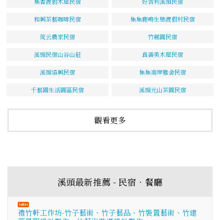
集香渡假木屋民宿
好吉利溪頭民宿
和興茶藝咖啡民宿
集集鹿鳴生態渡假村民宿
筑云農家民宿
竹薌園民宿
溪頭民宿山谷山莊
真善美木屋民宿
溪頭協興民宿
集集南岸雅舍民宿
千藝園生活園區民宿
溪頭元山茶園民宿
觀看更多
溪頭最新推薦 - 民宿‧餐廳
禮竹軒工作坊-竹子藝術、竹子藝品、竹裝置藝術、竹建