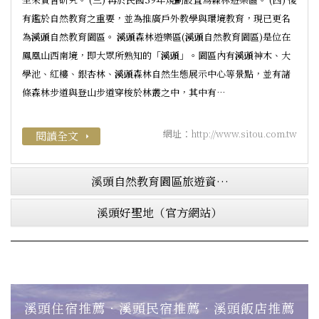
有鑑於自然教育之重要，並為推廣戶外教學與環境教育，現已更名
為
溪頭
自然教育園區。
溪頭
森林遊樂區(
溪頭
自然教育園區)是位在
鳳凰山西南境，即大眾所熟知的「
溪頭
」。園區內有
溪頭
神木、大
學池、紅樓、銀杏林、
溪頭
森林自然生態展示中心等景點，並有諸
條森林步道與登山步道穿梭於林叢之中，其中有…
網址：
http://www.sitou.com.tw
閱讀全文
arrow_right
溪頭自然教育園區旅遊資…
溪頭好聖地（官方網站）
溪頭住宿推薦‧溪頭民宿推薦‧溪頭飯店推薦