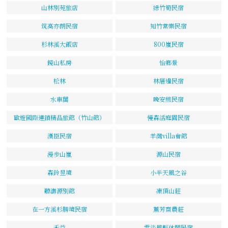
山林別苑旅店
綠竹筍民宿
筑高亦朗民宿
知竹常樂民宿
杉林溪大飯店
800嵐民宿
鏡山私房
怡鄉景
松林
林厝邊民宿
水車閣
晚安熊民宿
歐遊國際連鎖精品旅館（竹山館）
慢森活庭園民宿
漢臣民宿
羊灣villa會館
漫步山嵐
源山民宿
森鈴昱境
小半天風之谷
聽濤源別館
凍頂山莊
在一方溪杉勝境民宿
薰芳齋農莊
禾益
雲淡風輕休閒民宿