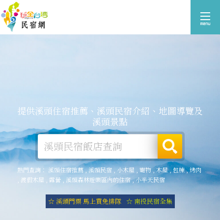
提供溪頭住宿推薦、溪頭民宿介紹、地圖導覽及
溪頭景點
熱門查詢：
溪頭住宿推薦
,
溪頭民宿
,
小木屋
,
寵物
,
木屋
,
包棟
,
烤肉
,
渡假木屋
,
露營
,
溪頭森林遊樂區內的住宿
,
小半天民宿
☆ 溪頭門票 馬上買免排隊
☆ 南投民宿全集