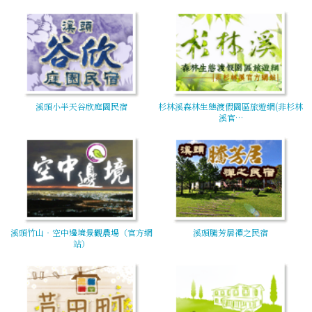
溪頭小半天谷欣庭園民宿
杉林溪森林生態渡假園區旅遊網(非杉林
溪官…
溪頭竹山‧空中邊境景觀農場（官方網
溪頭騰芳居禪之民宿
站）