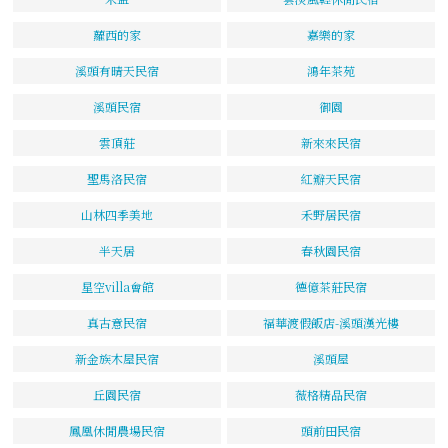
蘿西的家
嘉樂的家
溪頭有晴天民宿
鴻年茶苑
溪頭民宿
御園
雲頂莊
新來來民宿
聖馬洛民宿
紅瓣天民宿
山林四季美地
禾野居民宿
半天居
春秋園民宿
星空villa會館
德億茶莊民宿
真古意民宿
福華渡假飯店-溪頭漢光樓
新金族木屋民宿
溪頭屋
丘園民宿
薇格精品民宿
鳳凰休閒農場民宿
頭前田民宿