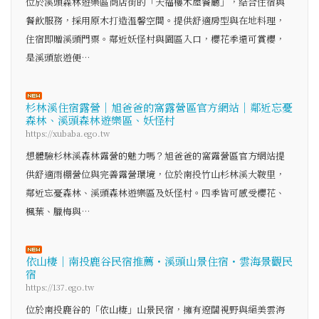
位於溪頭森林遊樂區商店街的「天福樓木屋餐廳」，結合住宿與
餐飲服務，採用原木打造溫馨空間。提供舒適房型與在地料理，
住宿即贈溪頭門票。鄰近妖怪村與園區入口，櫻花季還可賞櫻，
是溪頭旅遊便…
杉林溪住宿露營｜旭爸爸的窩露營區官方網站｜鄰近忘憂
森林、溪頭森林遊樂區、妖怪村
https://xubaba.ego.tw
想體驗杉林溪森林露營的魅力嗎？旭爸爸的窩露營區官方網站提
供舒適雨棚營位與完善露營環境，位於南投竹山杉林溪大鞍里，
鄰近忘憂森林、溪頭森林遊樂區及妖怪村。四季皆可感受櫻花、
楓葉、臘梅與…
依山棲｜南投鹿谷民宿推薦・溪頭山景住宿・雲海景觀民
宿
https://137.ego.tw
位於南投鹿谷的「依山棲」山景民宿，擁有遼闊視野與絕美雲海