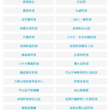
振興旅社
彩虹屋
農昌民宿
永誠民宿
吉茶園民宿
二伯公ㄟ厝民宿
綠園茶舍民宿
溪頭明谷山莊
竹風民宿
小半天‧來來休閒民宿
溪頭群盛民宿
溪頭民宿雅筑小站
滿福春民宿
白葉林民宿
小半天豐閣民宿
濁水溪民宿
鳳誼製茶民宿
竹山天梯鞍境家生活旅店
大鞍山城旅遊美食中心
阿旭休息站
竹山金竹味餐廳
延山露營區
溪頭民宿青松山莊
溪頭竹湖渡假小木屋民宿
富隆莊餐廳
溪頭谷豐山莊民宿