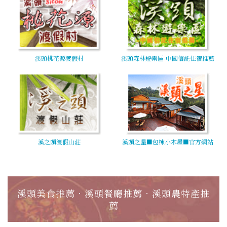
溪頭桃花源渡假村
溪頭森林遊樂區-中國信託住宿推薦
溪之頭渡假山莊
溪頭之星■包棟小木屋■官方網站
溪頭美食推薦‧溪頭餐廳推薦‧溪頭農特產推
薦