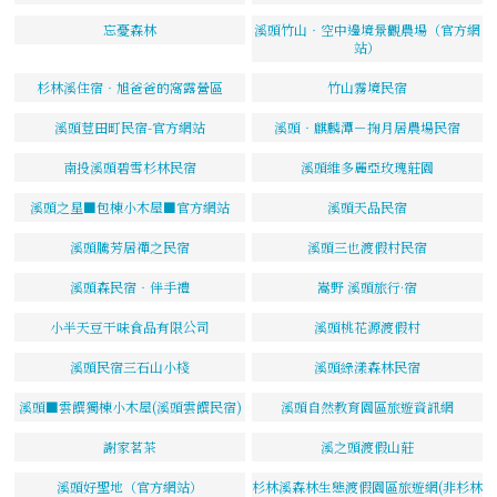
忘憂森林
溪頭竹山‧空中邊境景觀農場（官方網
站）
杉林溪住宿‧旭爸爸的窩露營區
竹山霧境民宿
溪頭荳田町民宿-官方網站
溪頭‧麒麟潭－掬月居農場民宿
南投溪頭碧雪杉林民宿
溪頭維多麗亞玫瑰莊園
溪頭之星■包棟小木屋■官方網站
溪頭天品民宿
溪頭騰芳居禪之民宿
溪頭三也渡假村民宿
溪頭森民宿‧伴手禮
嵩野 溪頭旅行·宿
小半天豆干味食品有限公司
溪頭桃花源渡假村
溪頭民宿三石山小棧
溪頭綠漾森林民宿
溪頭■雲饌獨棟小木屋(溪頭雲饌民宿)
溪頭自然教育園區旅遊資訊網
謝家茗茶
溪之頭渡假山莊
溪頭好聖地（官方網站）
杉林溪森林生態渡假園區旅遊網(非杉林